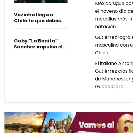
en el Mundial
México sigue co
Sub-20 de 2027
el noveno día d
Vozinha llega a
medallas más, i
Chile: lo que debes
natación.
saber de su fichaje
con Colo Colo
Gutiérrez logró 
Gaby “La Bonita”
masculino con u
Sánchez impulsa el
China.
Mundialito Llanero
en Santa Lucía
El italiano Anton
Gutiérrez clasif
de Manchester y
Guadalajara.