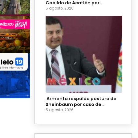
Cabildo de Acatlán por
ingobernabilidad
5 agosto, 2026
Armenta respalda postura de
Sheinbaum por caso de
diputadas poblanas
5 agosto, 2026