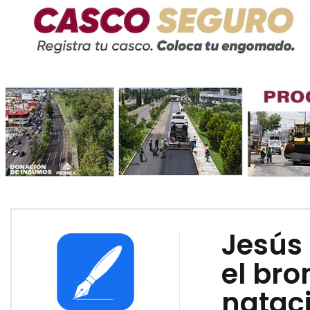
Jesús 
el bro
nataci