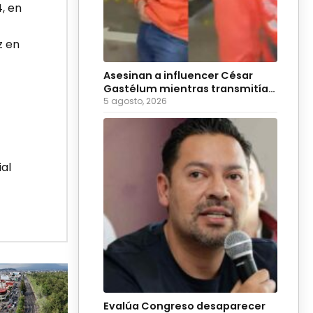
, en
z en
Asesinan a influencer César
Gastélum mientras transmitía
en vivo
5 agosto, 2026
al
Evalúa Congreso desaparecer