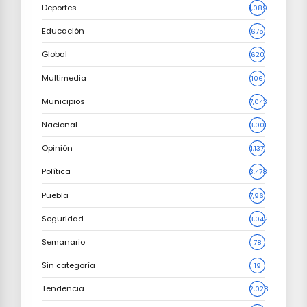
Deportes
1,089
Educación
675
Global
620
Multimedia
106
Municipios
7,043
Nacional
3,001
Opinión
1,137
Política
3,478
Puebla
7,961
Seguridad
3,042
Semanario
78
Sin categoría
19
Tendencia
2,028