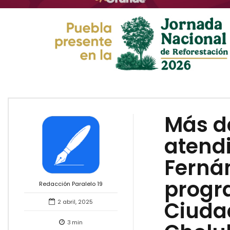
Más d
atend
Fernán
progr
Redacción Paralelo 19
Ciuda
2 abril, 2025
3
min