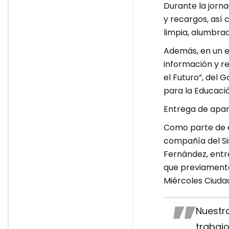
Durante la jorn
y recargos, así 
limpia, alumbrado
Además, en un e
información y r
el Futuro”, del 
para la Educació
Entrega de apar
Como parte de e
compañía del Si
Fernández, entr
que previamente
Miércoles Ciuda
Nuestra
trabajo