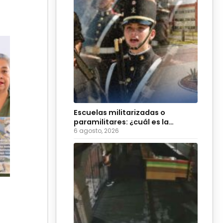
Escuelas militarizadas o
paramilitares: ¿cuál es la
diferencia?
6 agosto, 2026