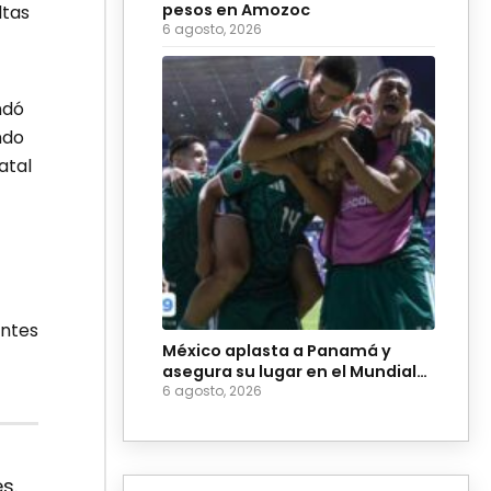
pesos en Amozoc
ltas
6 agosto, 2026
ndó
ndo
atal
entes
México aplasta a Panamá y
asegura su lugar en el Mundial
Sub-20 de 2027
6 agosto, 2026
s.