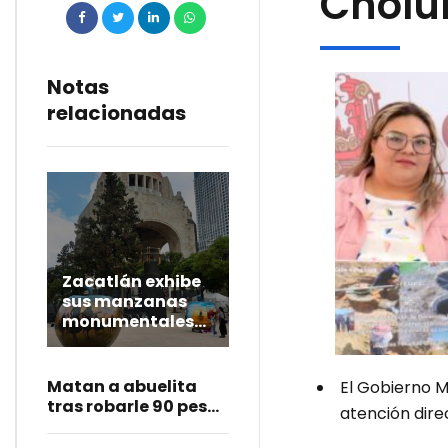
Cholu
Notas
relacionadas
Zacatlán exhibe
sus manzanas
monumentales
en el Monumento
a la Revolución
Matan a abuelita
El Gobierno M
tras robarle 90 pesos
atención dire
en Amozoc