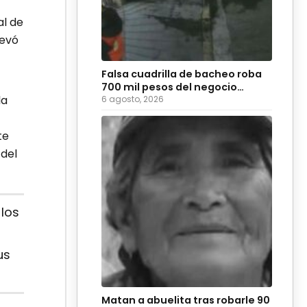
al de
levó
Falsa cuadrilla de bacheo roba
700 mil pesos del negocio
la
Coyote Burger
6 agosto, 2026
te
 del
 los
us
Matan a abuelita tras robarle 90