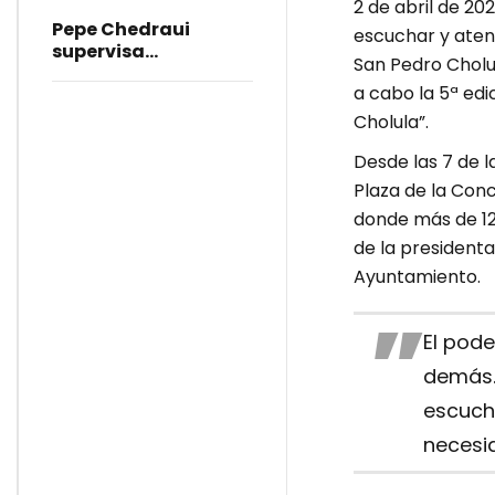
2 de abril de 20
Pepe Chedraui
escuchar y atend
supervisa
San Pedro Cholu
rehabilitación del
a cabo la 5ª ed
bulevar Héroes del 5
de Mayo
Cholula”.
Desde las 7 de l
Plaza de la Conc
donde más de 12
de la presidenta
Ayuntamiento.
El pode
demás.
escuch
necesi