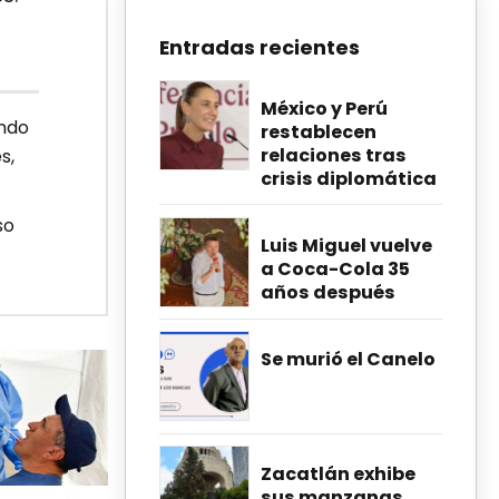
Entradas recientes
México y Perú
ando
restablecen
relaciones tras
s,
crisis diplomática
so
Luis Miguel vuelve
a Coca-Cola 35
años después
Se murió el Canelo
Zacatlán exhibe
sus manzanas