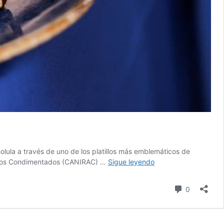
olula a través de uno de los platillos más emblemáticos de
San
imentos Condimentados (CANIRAC) …
Sigue leyendo
Andrés
Cholula
Comentari
0
celebra
el
sabor