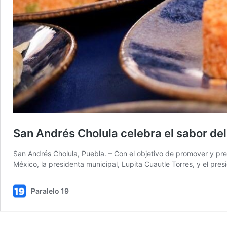
San Andrés Cholula celebra el sabor de
San Andrés Cholula, Puebla. – Con el objetivo de promover y pre
México, la presidenta municipal, Lupita Cuautle Torres, y el p
Paralelo 19