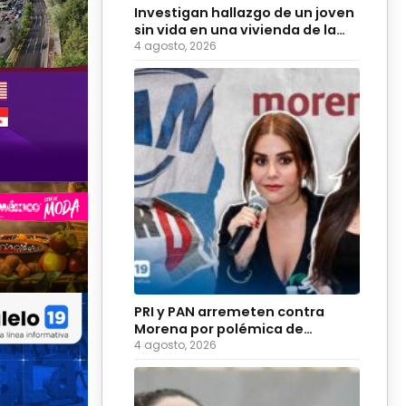
Investigan hallazgo de un joven
sin vida en una vivienda de la
colonia Hidalgo
4 agosto, 2026
PRI y PAN arremeten contra
Morena por polémica de
diputadas sobre adultos
4 agosto, 2026
mayores