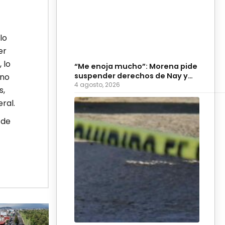
lo
er
 lo
“Me enoja mucho”: Morena pide
suspender derechos de Nay y
 no
Palomares
4 agosto, 2026
s,
ral.
 de