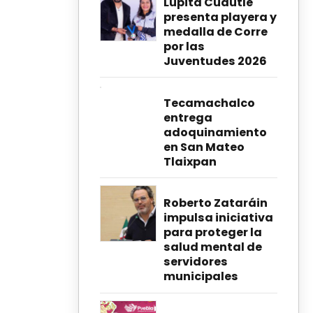
Lupita Cuautle
presenta playera y
medalla de Corre
por las
Juventudes 2026
Tecamachalco
entrega
adoquinamiento
en San Mateo
Tlaixpan
Roberto Zataráin
impulsa iniciativa
para proteger la
salud mental de
servidores
municipales