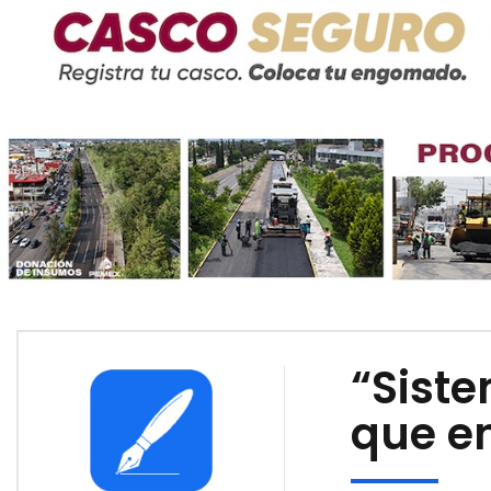
“Siste
que e