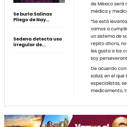
a diputadas
de México será 
poblanas;
médica y medica
condena burlas
Se burla Salinas
Pliego de Nay
“Se está levant
Salvatori y crisis en
vamos a cumplir
Morena
un sistema de sa
Sedena detecta uso
repito ahora, n
irregular de
uniformes militares
les gusta a los 
en la Academia
soy perseverant
Ignacio Zaragoza
De acuerdo con 
salud, en el que
especialistas, s
medicamento, t