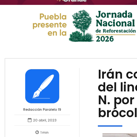
Irán c
del li
N. po
brócol
Redacción Paralelo 19
20 abril, 2023
1
min