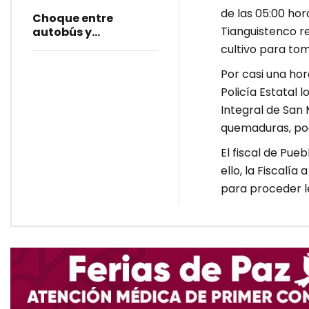
de las 05:00 hor
Choque entre
Tianguistenco r
autobús y
tractocamión deja
cultivo para tom
21 lesionados
Por casi una hor
Policía Estatal 
Integral de San 
quemaduras, poc
El fiscal de Pue
ello, la Fiscalía
para proceder l