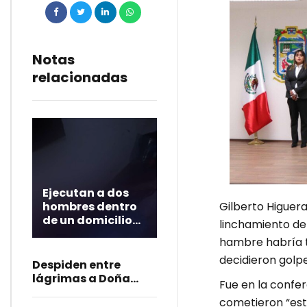
Notas
relacionadas
Ejecutan a dos
Gilberto Higuera 
hombres dentro
de un domicilio
linchamiento de 
en San Matías
hambre habría t
Tlalancaleca
decidieron golp
Despiden entre
lágrimas a Doña
Fue en la confer
Dominga, asesinada
cometieron “est
en Amozoc