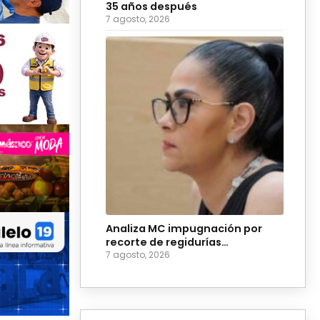
35 años después
7 agosto, 2026
Analiza MC impugnación por
recorte de regidurías
plurinominales en Puebla
7 agosto, 2026