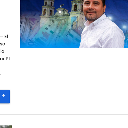
— El
oso
la
or El
,