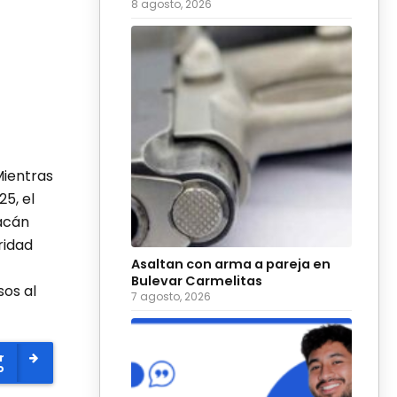
para 2027
8 agosto, 2026
Mientras
5, el
acán
ridad
Asaltan con arma a pareja en
Bulevar Carmelitas
sos al
7 agosto, 2026
r
o