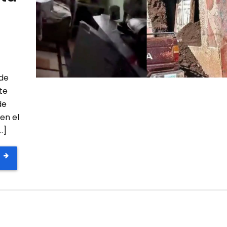
sde
te
de
en el
…]