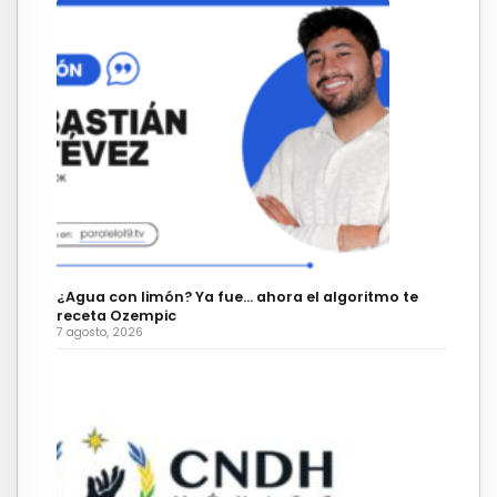
¿Agua con limón? Ya fue… ahora el algoritmo te
receta Ozempic
7 agosto, 2026