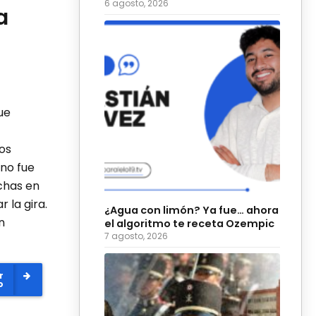
6 agosto, 2026
a
ue
os
 no fue
chas en
 la gira.
¿Agua con limón? Ya fue… ahora
n
el algoritmo te receta Ozempic
7 agosto, 2026
r
o