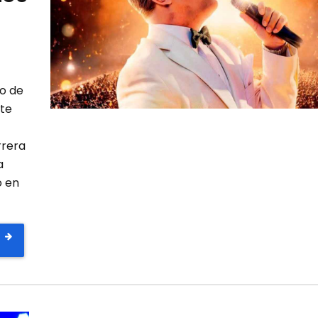
io de
ete
rrera
a
o en