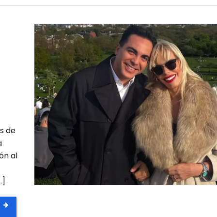
s de
a
ón al
…]