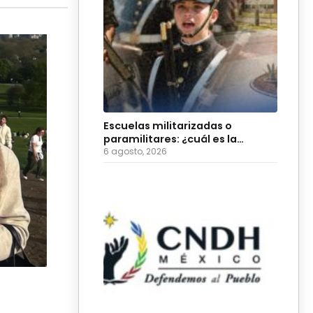
Escuelas militarizadas o
paramilitares: ¿cuál es la
diferencia?
6 agosto, 2026