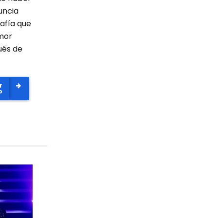
uncia
rafía que
mor
ués de
r
o