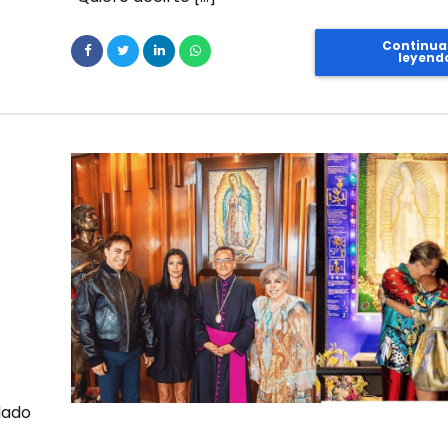
Continua
leyend
dado