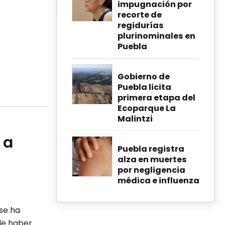
impugnación por
recorte de
regidurías
plurinominales en
Puebla
Gobierno de
Puebla licita
primera etapa del
Ecoparque La
Malintzi
 a
Puebla registra
alza en muertes
por negligencia
médica e influenza
 se ha
de haber