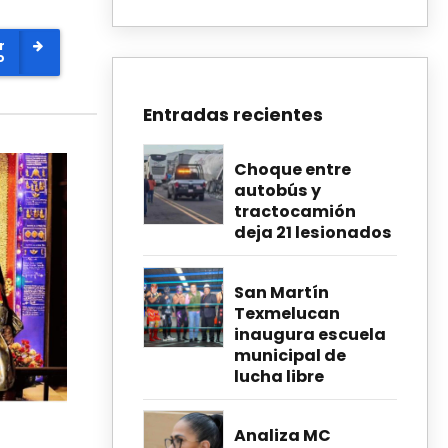
r
o
Entradas recientes
Choque entre
autobús y
tractocamión
deja 21 lesionados
San Martín
Texmelucan
inaugura escuela
municipal de
lucha libre
Analiza MC