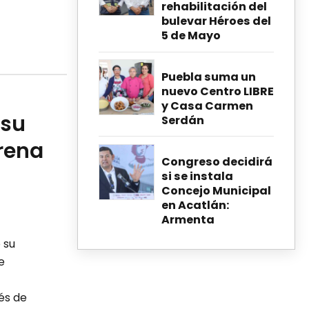
rehabilitación del
bulevar Héroes del
5 de Mayo
Puebla suma un
nuevo Centro LIBRE
y Casa Carmen
 su
Serdán
rena
Congreso decidirá
si se instala
Concejo Municipal
en Acatlán:
Armenta
 su
e
és de