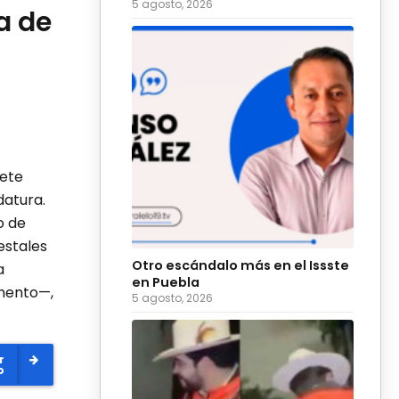
5 agosto, 2026
ia de
jete
datura.
o de
estales
Otro escándalo más en el Issste
a
en Puebla
amento—,
5 agosto, 2026
r
o