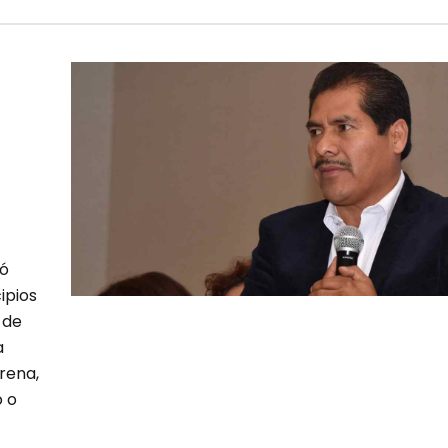
mó
ipios
 de
a
rena,
o o