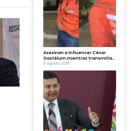
Asesinan a influencer César
Gastélum mientras transmitía
en vivo
5 agosto, 2026