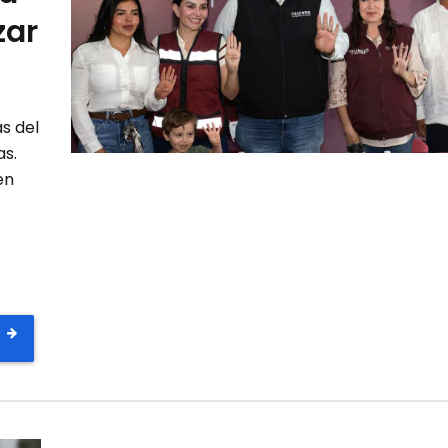
zar
as del
as.
en