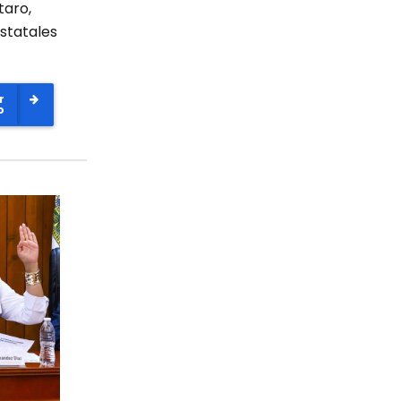
taro,
statales
r
o