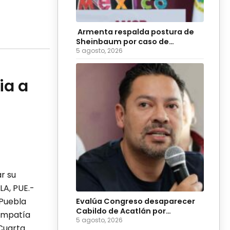
Armenta respalda postura de
Sheinbaum por caso de
diputadas poblanas
5 agosto, 2026
ia a
ar su
LA, PUE.-
 Puebla
Evalúa Congreso desaparecer
Cabildo de Acatlán por
 empatía
ingobernabilidad
5 agosto, 2026
“Cuarta