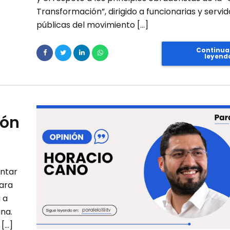
Transformación”, dirigido a funcionarias y servi
públicas del movimiento […]
Continua
leyend
ión
entar
para
 a
ana.
 […]