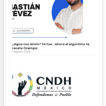
¿Agua con limón? Ya fue… ahora el algoritmo te
receta Ozempic
7 agosto, 2026