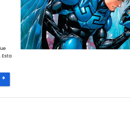
s
lue
. Esta