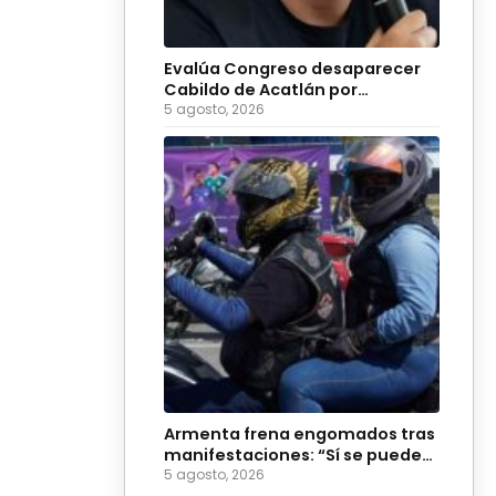
Evalúa Congreso desaparecer
Cabildo de Acatlán por
ingobernabilidad
5 agosto, 2026
Armenta frena engomados tras
manifestaciones: “Sí se puede
enriquecer, se hará”
5 agosto, 2026