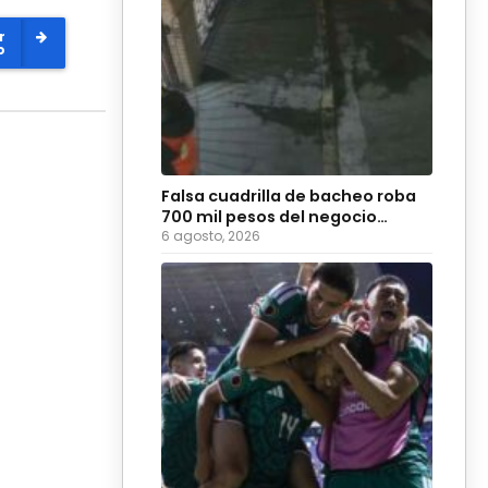
r
o
Falsa cuadrilla de bacheo roba
700 mil pesos del negocio
Coyote Burger
6 agosto, 2026