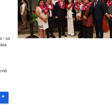
.- La
blos
rrió