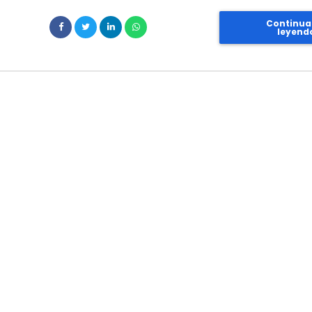
Continua
leyend