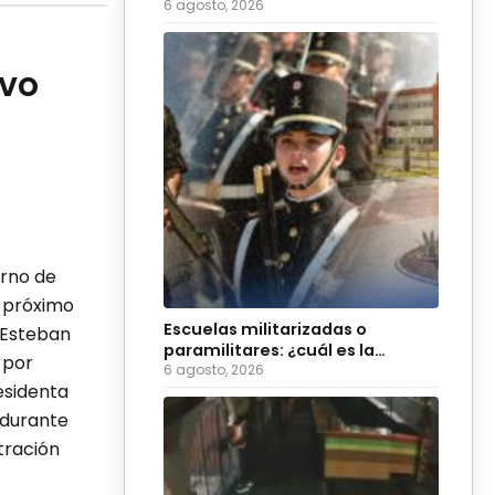
Morena
6 agosto, 2026
evo
erno de
 próximo
Escuelas militarizadas o
 Esteban
paramilitares: ¿cuál es la
 por
diferencia?
6 agosto, 2026
residenta
 durante
tración