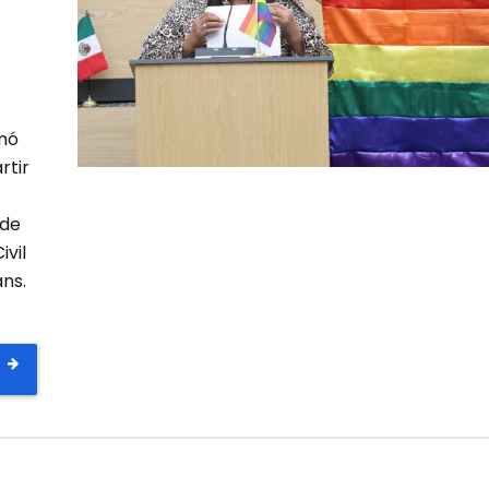
mó
rtir
 de
ivil
ns.