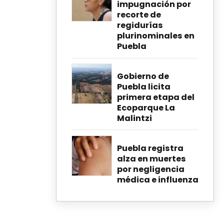
impugnación por
recorte de
regidurías
plurinominales en
Puebla
Gobierno de
Puebla licita
primera etapa del
Ecoparque La
Malintzi
Puebla registra
alza en muertes
por negligencia
médica e influenza