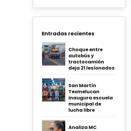
Entradas recientes
Choque entre
autobús y
tractocamión
deja 21 lesionados
San Martín
Texmelucan
inaugura escuela
municipal de
lucha libre
Analiza MC