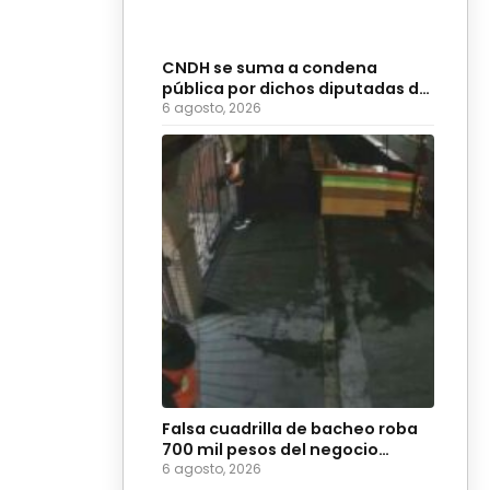
CNDH se suma a condena
pública por dichos diputadas de
Morena
6 agosto, 2026
Falsa cuadrilla de bacheo roba
700 mil pesos del negocio
Coyote Burger
6 agosto, 2026