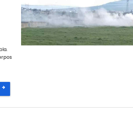
bla.
uerpos