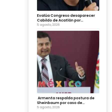
Evalúa Congreso desaparecer
Cabildo de Acatlán por
ingobernabilidad
5 agosto, 2026
Armenta respalda postura de
Sheinbaum por caso de
diputadas poblanas
5 agosto, 2026