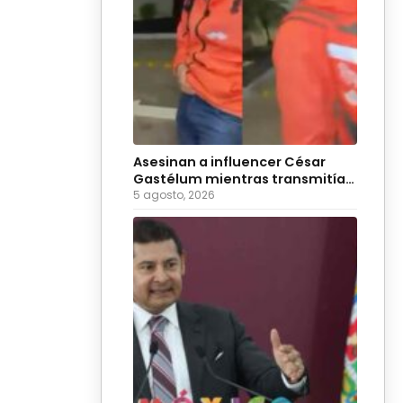
Asesinan a influencer César
Gastélum mientras transmitía
en vivo
5 agosto, 2026