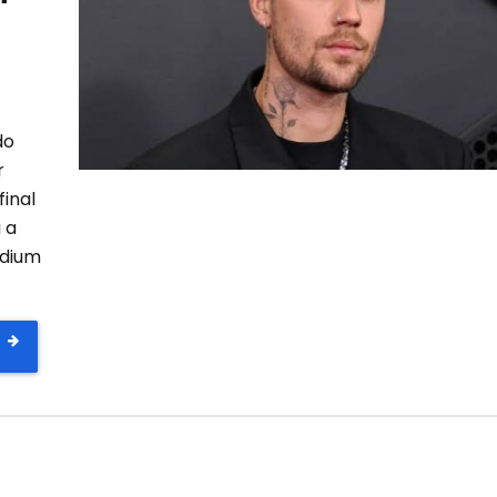
do
r
final
 a
adium