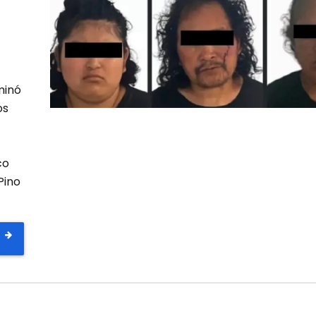
minó
os
co
Pino