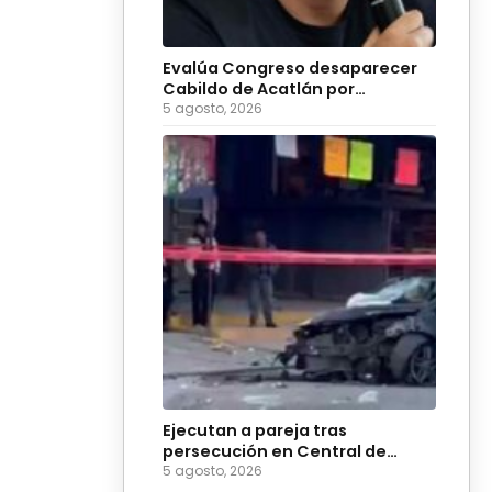
Evalúa Congreso desaparecer
Cabildo de Acatlán por
ingobernabilidad
5 agosto, 2026
Ejecutan a pareja tras
persecución en Central de
Abasto de Huixcolotla
5 agosto, 2026