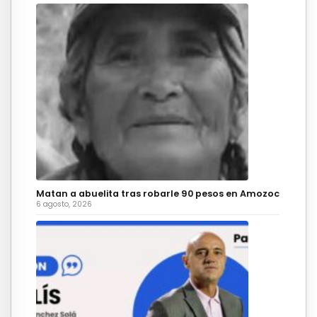
Matan a abuelita tras robarle 90 pesos en Amozoc
6 agosto, 2026