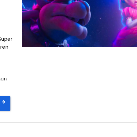
Super
eren
han