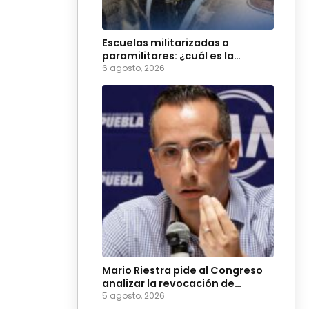
Escuelas militarizadas o
paramilitares: ¿cuál es la
diferencia?
6 agosto, 2026
Mario Riestra pide al Congreso
analizar la revocación de
mandato en Acatlán
5 agosto, 2026