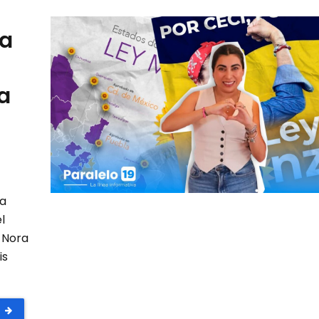
 a
a
ta
l
, Nora
is