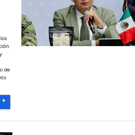
o
los
ción
y
o de
nto