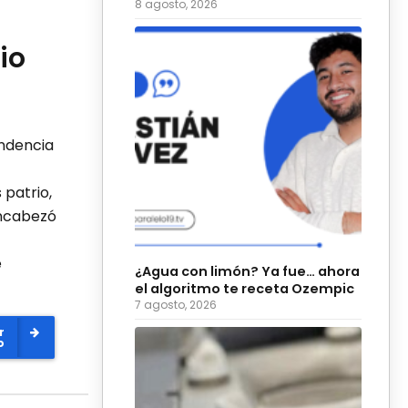
para 2027
8 agosto, 2026
io
ndencia
 patrio,
encabezó
e
¿Agua con limón? Ya fue… ahora
el algoritmo te receta Ozempic
7 agosto, 2026
r
o