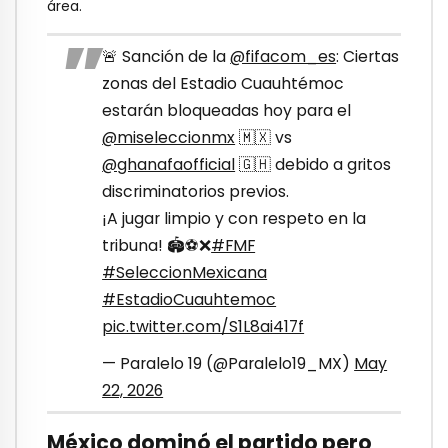
área.
🚨 Sanción de la
@fifacom_es
: Ciertas
zonas del Estadio Cuauhtémoc
estarán bloqueadas hoy para el
@miseleccionmx
🇲🇽 vs
@ghanafaofficial
🇬🇭 debido a gritos
discriminatorios previos.
¡A jugar limpio y con respeto en la
tribuna! 🏟️⚽❌
#FMF
#SeleccionMexicana
#EstadioCuauhtemoc
pic.twitter.com/S1L8ai417f
— Paralelo 19 (@Paralelo19_MX)
May
22, 2026
México dominó el partido pero