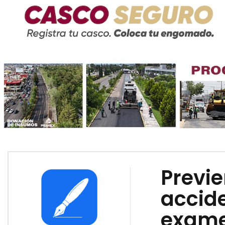
Previe
accide
exame