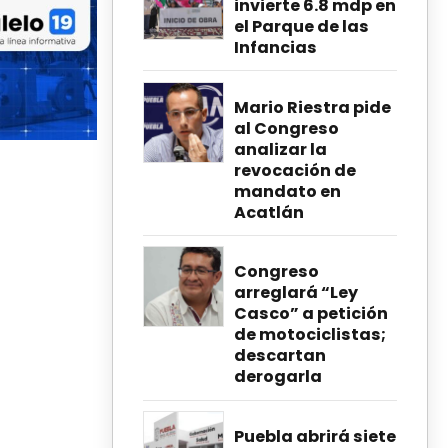
invierte 6.8 mdp en
el Parque de las
Infancias
Mario Riestra pide
al Congreso
analizar la
revocación de
mandato en
Acatlán
Congreso
arreglará “Ley
Casco” a petición
de motociclistas;
descartan
derogarla
Puebla abrirá siete