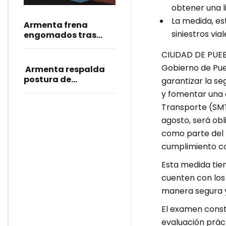
más y cubrirá las
obtener una l
31 microrregiones
La medida, es
Armenta frena
siniestros vi
engomados tras
manifestaciones: “Sí
CIUDAD DE PUEBL
se puede enriquecer,
se hará”
Gobierno de Pue
Armenta respalda
postura de
garantizar la se
Sheinbaum por caso
y fomentar una c
de diputadas
Transporte (SMT)
poblanas
agosto, será ob
como parte del t
cumplimiento con
Esta medida tien
cuenten con los
manera segura y 
El examen consta
evaluación prác