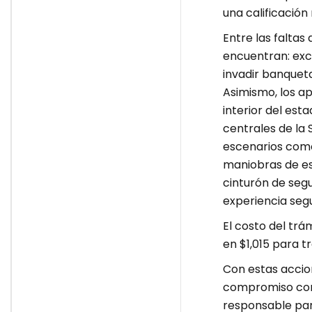
una calificación
Entre las faltas
encuentran: exce
invadir banquetas
Asimismo, los ap
interior del est
centrales de la 
escenarios como
maniobras de es
cinturón de seg
experiencia segu
El costo del trá
en $1,015 para t
Con estas accio
compromiso con 
responsable par