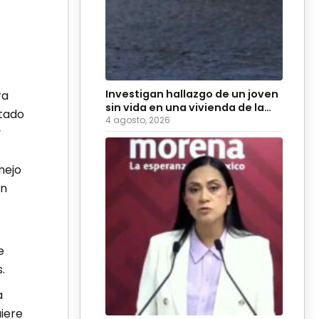
Investigan hallazgo de un joven
ra
sin vida en una vivienda de la
stado
colonia Hidalgo
4 agosto, 2026
y
nejo
en
e
.
a
iere