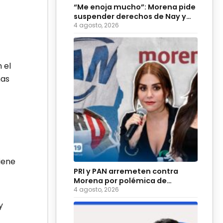
“Me enoja mucho”: Morena pide
suspender derechos de Nay y
Palomares
4 agosto, 2026
 el
nas
iene
PRI y PAN arremeten contra
Morena por polémica de
diputadas sobre adultos
4 agosto, 2026
mayores
y