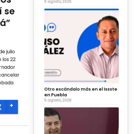
5 agosto, 2026
í se
rá”
 julio
 los 22
ernador
cancelar
robada
Otro escándalo más en el Issste
en Puebla
5 agosto, 2026
r
o