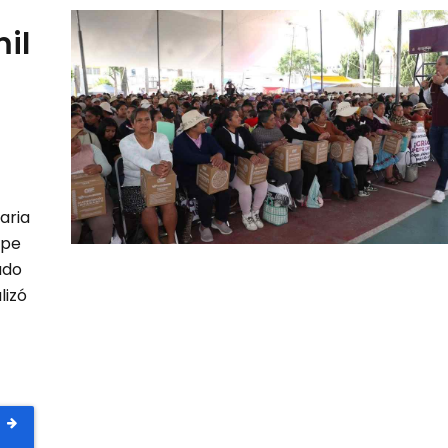
il
aria
epe
ado
lizó