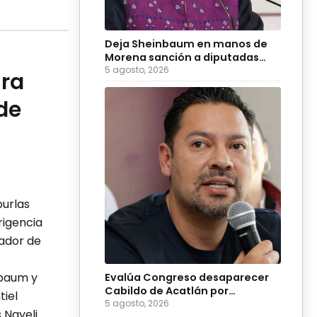
Deja Sheinbaum en manos de
Morena sanción a diputadas
poblanas; condena burlas
5 agosto, 2026
ra
de
burlas
rigencia
nador de
nbaum y
Evalúa Congreso desaparecer
Cabildo de Acatlán por
tiel
ingobernabilidad
5 agosto, 2026
 Nayeli