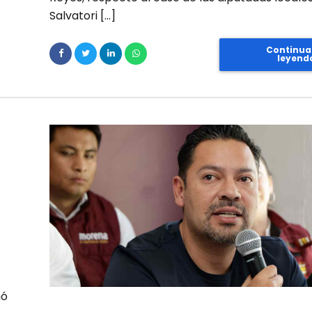
Salvatori […]
Continua
leyend
mó