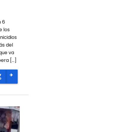
n 6
e los
icidios
ás del
que va
era […]
r
o