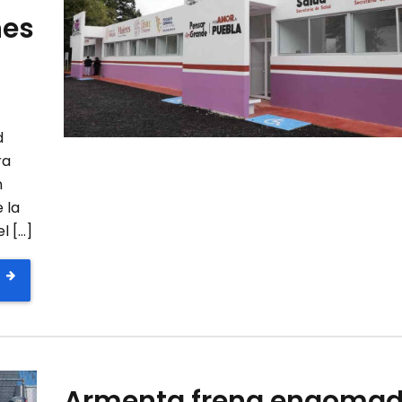
nes
d
ra
n
 la
l […]
Armenta frena engoma