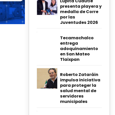
Lupita Cuautle
presenta playera y
medalla de Corre
por las
Juventudes 2026
Tecamachalco
entrega
adoquinamiento
en San Mateo
Tlaixpan
Roberto Zataráin
impulsa iniciativa
para proteger la
salud mental de
servidores
municipales