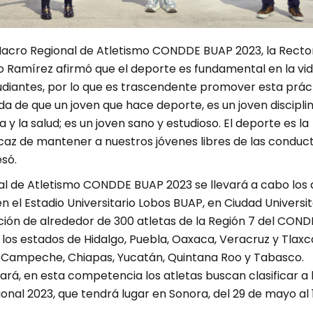
 Macro Regional de Atletismo CONDDE BUAP 2023, la Recto
llo Ramírez afirmó que el deporte es fundamental en la vi
tudiantes, por lo que es trascendente promover esta práct
a de que un joven que hace deporte, es un joven discipli
a y la salud; es un joven sano y estudioso. El deporte es la
az de mantener a nuestros jóvenes libres de las conduc
esó.
al de Atletismo CONDDE BUAP 2023 se llevará a cabo los 
en el Estadio Universitario Lobos BUAP, en Ciudad Universit
ción de alrededor de 300 atletas de la Región 7 del COND
os estados de Hidalgo, Puebla, Oaxaca, Veracruz y Tlaxca
8, Campeche, Chiapas, Yucatán, Quintana Roo y Tabasco.
rá, en esta competencia los atletas buscan clasificar a 
onal 2023, que tendrá lugar en Sonora, del 29 de mayo al 