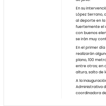
En su intervenci
López Serrano, a
al deporte en la
fuertemente el d
con buenos eleme
se irán muy cont
En el primer dí
realizarán algu
plano, 100 metro
entre otros; en 
altura, salto de 
A la inauguració
Administrativa d
coordinadora de