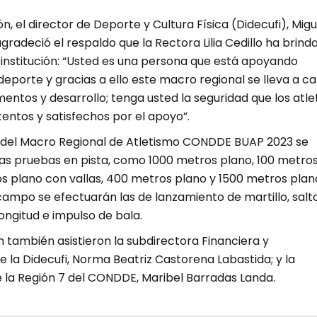
ón, el director de Deporte y Cultura Física (Didecufi), Migu
gradeció el respaldo que la Rectora Lilia Cedillo ha brind
 institución: “Usted es una persona que está apoyando
eporte y gracias a ello este macro regional se lleva a c
ntos y desarrollo; tenga usted la seguridad que los atle
entos y satisfechos por el apoyo”.
a del Macro Regional de Atletismo CONDDE BUAP 2023 se
nas pruebas en pista, como 1000 metros plano, 100 metro
s plano con vallas, 400 metros plano y 1500 metros plan
campo se efectuarán las de lanzamiento de martillo, salt
longitud e impulso de bala.
n también asistieron la subdirectora Financiera y
e la Didecufi, Norma Beatriz Castorena Labastida; y la
 la Región 7 del CONDDE, Maribel Barradas Landa.