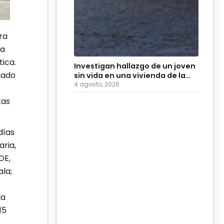
ra
da
ica.
Investigan hallazgo de un joven
nado
sin vida en una vivienda de la
colonia Hidalgo
4 agosto, 2026
tas
días
aria,
DE,
la;
la
15