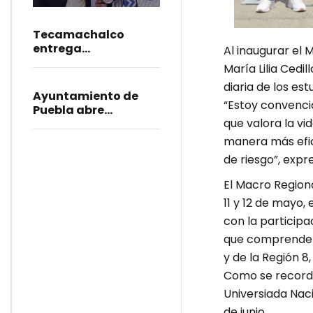
Corre por las
Juventudes 2026
Tecamachalco
entrega
Al inaugurar el
adoquinamiento en
María Lilia Cedi
San Mateo Tlaixpan
diaria de los es
Ayuntamiento de
“Estoy convencid
Puebla abre
que valora la vid
convocatoria al
concurso Skate
manera más efic
Capital Joven
de riesgo”, expr
El Macro Region
11 y 12 de mayo, 
con la participa
que comprende l
y de la Región 
Como se recorda
Universiada Naci
de junio.