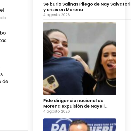
Se burla Salinas Pliego de Nay Salvatori
y crisis en Morena
el
4 agosto, 2026
ado
abo
tas
s
o,
o de
Pide dirigencia nacional de
Morena expulsión de Nayeli
Salvatori y Grace Palomares
4 agosto, 2026