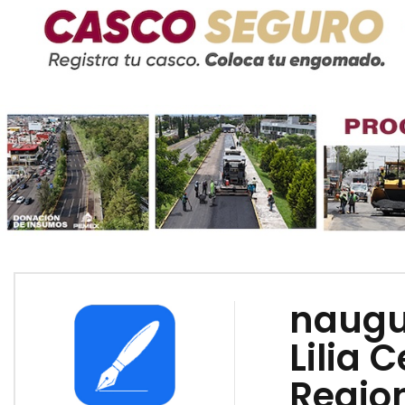
naugu
Lilia 
Region