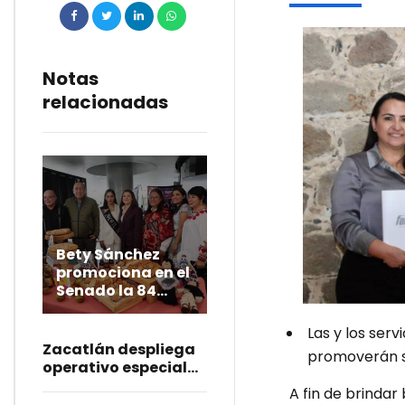
Notas
relacionadas
Bety Sánchez
promociona en el
Senado la 84
Gran Feria de la
Manzana de
Las y los ser
Zacatlán
Zacatlán despliega
promoverán s
operativo especial
para resguardar la
A fin de brindar 
84 Gran Feria de la