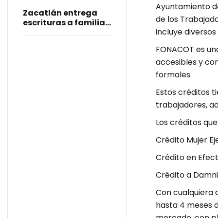
Ayuntamiento de
Manzana
Zacatlán entrega
de los Trabajad
escrituras a familias
incluye diverso
y fortalece la
certeza patrimonial
FONACOT es una 
accesibles y co
formales.
Estos créditos ti
trabajadores, a
Los créditos qu
Crédito Mujer Ej
Crédito en Efect
Crédito a Damni
Con cualquiera d
hasta 4 meses de
mercado, con pl