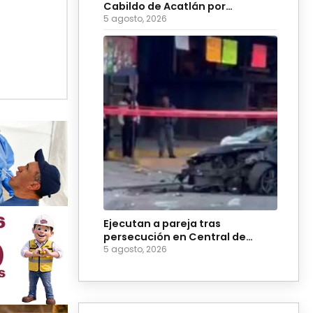
Cabildo de Acatlán por
ingobernabilidad
5 agosto, 2026
Ejecutan a pareja tras
persecución en Central de
Abasto de Huixcolotla
5 agosto, 2026