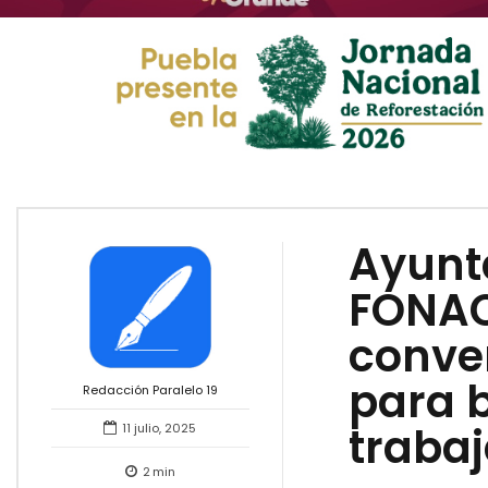
Ayunt
FONAC
conve
para b
Redacción Paralelo 19
traba
11 julio, 2025
2
min