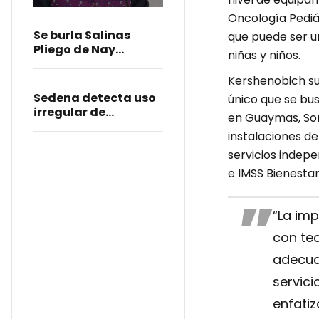
a diputadas
poblanas;
Oncología Pediá
condena burlas
Se burla Salinas
que puede ser 
Pliego de Nay
niñas y niños.
Salvatori y crisis en
Morena
Kershenobich su
Sedena detecta uso
único que se bus
irregular de
en Guaymas, Sono
uniformes militares
instalaciones d
en la Academia
servicios indepe
Ignacio Zaragoza
e IMSS Bienestar
“La im
con te
adecua
servici
enfatiz