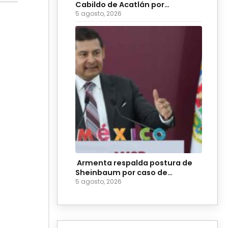
Cabildo de Acatlán por
ingobernabilidad
5 agosto, 2026
Armenta respalda postura de
Sheinbaum por caso de
diputadas poblanas
5 agosto, 2026