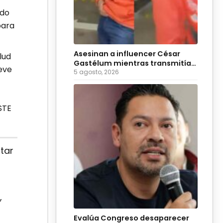
ndo
para
Asesinan a influencer César
lud
Gastélum mientras transmitía
ueve
en vivo
5 agosto, 2026
STE
tar
,
Evalúa Congreso desaparecer