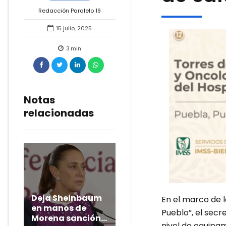
Redacción Paralelo 19
15 julio, 2025
3
min
Notas
relacionadas
Deja Sheinbaum
En el marco de 
en manos de
Pueblo”, el secr
Morena sanción
nivel de equipam