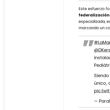
Este esfuerzo fo
federalización
especializada, e
marcando un cam
#LaMa
@DKers
instala
Pediátr
Siendo
único, 
pic.tw
— Para