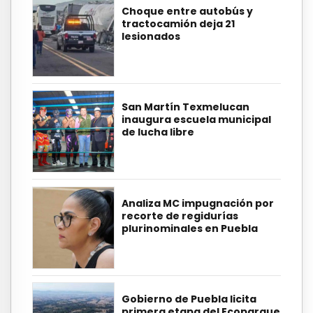
Choque entre autobús y
tractocamión deja 21
lesionados
San Martín Texmelucan
inaugura escuela municipal
de lucha libre
Analiza MC impugnación por
recorte de regidurías
plurinominales en Puebla
Gobierno de Puebla licita
primera etapa del Ecoparque