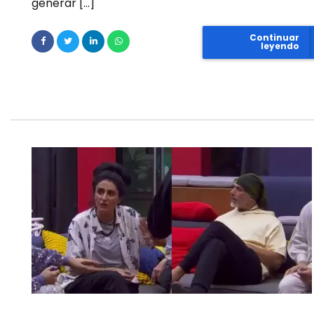
generar […]
Continuar
leyendo