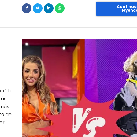
Continua
leyend
o” lo
rás
 más
tó de
er