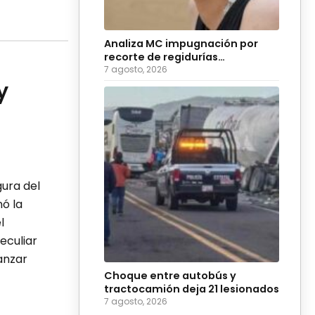
Analiza MC impugnación por
recorte de regidurías
plurinominales en Puebla
7 agosto, 2026
y
gura del
ó la
l
eculiar
anzar
Choque entre autobús y
tractocamión deja 21 lesionados
7 agosto, 2026