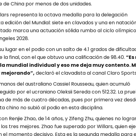
e de China por menos de dos unidades.
llars representa la octava medalla para la delegación
 edición del Mundial: siete en clavados y una en natació
sultado marca una actuación sólida rumbo al ciclo olímpic
ngeles 2028.
u lugar en el podio con un salto de 4.1 grados de dificultad
la final, con el que obtuvo una calificación de 98.40.
“Es
a mundial individual y eso me deja muy contento. 
r mejorando”,
declaró el clavadista al canal Claro Sports
 manos del australiano Cassiel Rousseau, quien acumuló
eguido por el ucraniano Oleksii Sereda con 512.32. La pru
a de más de cuatro décadas, pues por primera vez desd
ta chino no subió al podio en esta disciplina.
on Renjie Zhao, de 14 años, y Zifeng Zhu, quienes no logra
los tres mejores. Zhao fue superado por Willars, quien ej
n el momento decisivo. Esta es la segunda medalla para e