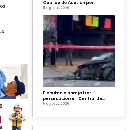
Cabildo de Acatlán por
tos
ingobernabilidad
5 agosto, 2026
ue
Ejecutan a pareja tras
persecución en Central de
Abasto de Huixcolotla
5 agosto, 2026