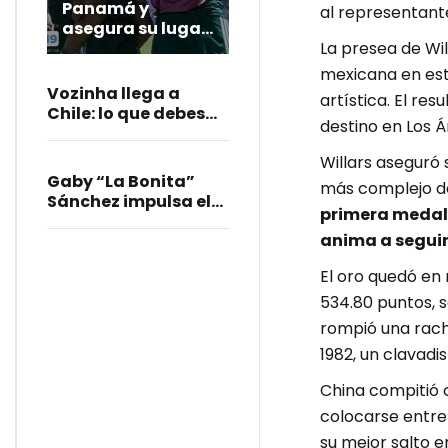
Panamá y
al representant
asegura su lugar
La presea de Wi
en el Mundial
Sub-20 de 2027
mexicana en esta
Vozinha llega a
artística. El re
Chile: lo que debes
destino en Los Á
saber de su fichaje
con Colo Colo
Willars aseguró s
Gaby “La Bonita”
más complejo de 
Sánchez impulsa el
primera medall
Mundialito Llanero
anima a segui
en Santa Lucía
El oro quedó en
534.80 puntos, s
rompió una rach
1982, un clavadis
China compitió c
colocarse entre 
su mejor salto e