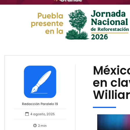
Méxic
en cl
Willia
Redacción Paralelo 19
4 agosto, 2025
2
min