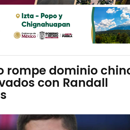
o rompe dominio chin
avados con Randall
rs