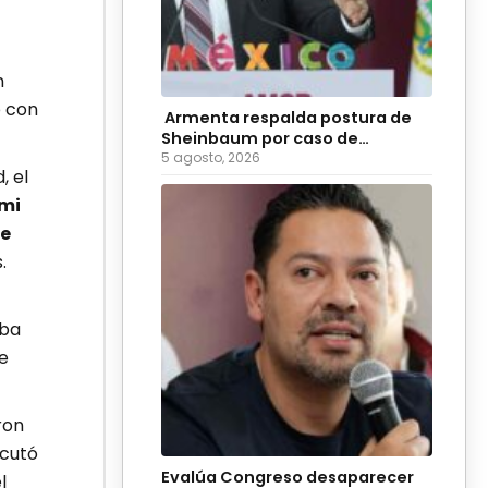
n
o con
Armenta respalda postura de
Sheinbaum por caso de
diputadas poblanas
5 agosto, 2026
, el
 mi
Me
.
eba
e
ron
ecutó
Evalúa Congreso desaparecer
l