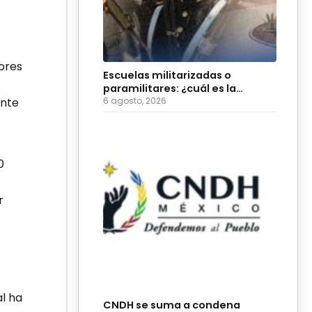
ores
Escuelas militarizadas o
paramilitares: ¿cuál es la
ente
diferencia?
6 agosto, 2026
0
r
l ha
CNDH se suma a condena