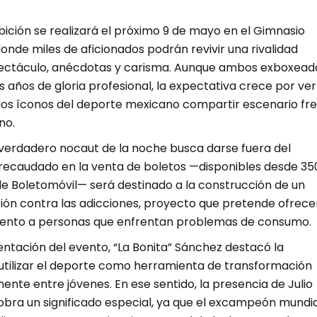
bición se realizará el próximo 9 de mayo en el Gimnasio
donde miles de aficionados podrán revivir una rivalidad
ectáculo, anécdotas y carisma. Aunque ambos exboxead
s años de gloria profesional, la expectativa crece por ver
s íconos del deporte mexicano compartir escenario fr
no.
 verdadero nocaut de la noche busca darse fuera del
o recaudado en la venta de boletos —disponibles desde 35
de Boletomóvil— será destinado a la construcción de un
ión contra las adicciones, proyecto que pretende ofrece
iento a personas que enfrentan problemas de consumo.
ntación del evento, “La Bonita” Sánchez destacó la
utilizar el deporte como herramienta de transformación
mente entre jóvenes. En ese sentido, la presencia de Julio
bra un significado especial, ya que el excampeón mundia