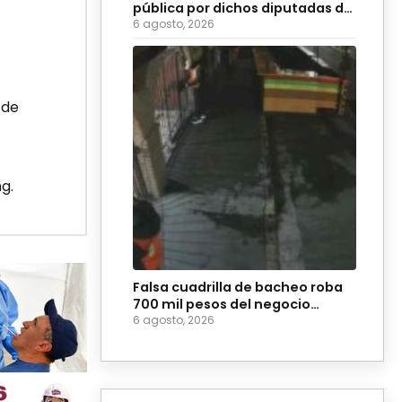
pública por dichos diputadas de
Morena
6 agosto, 2026
 de
g.
Falsa cuadrilla de bacheo roba
700 mil pesos del negocio
Coyote Burger
6 agosto, 2026