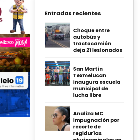
Entradas recientes
Choque entre
autobús y
tractocamión
deja 21 lesionados
San Martín
Texmelucan
inaugura escuela
municipal de
lucha libre
Analiza MC
impugnación por
recorte de
regidurías
plurinominales en