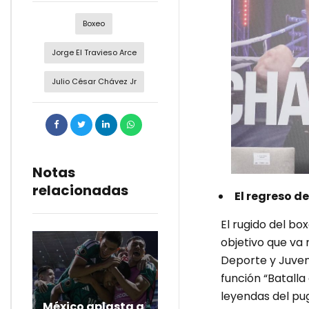
Boxeo
Jorge El Travieso Arce
Julio César Chávez Jr
Notas
relacionadas
El regreso d
El rugido del bo
objetivo que va 
Deporte y Juvent
función “Batalla
leyendas del pug
México aplasta a