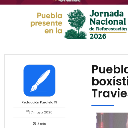
Puebla
boxíst
Travie
Redacción Paralelo 19
7 mayo, 2026
3
min