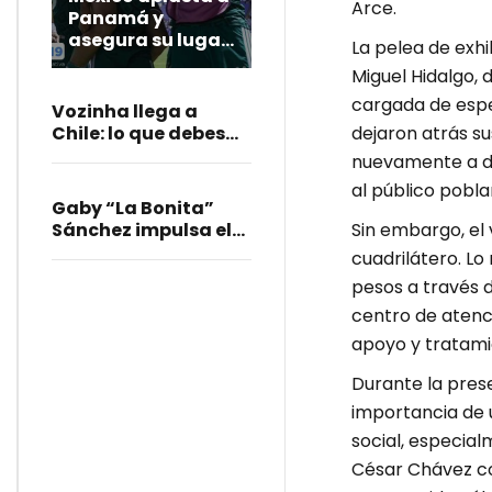
Arce.
Panamá y
asegura su lugar
La pelea de exhi
en el Mundial
Miguel Hidalgo, 
Sub-20 de 2027
cargada de esp
Vozinha llega a
dejaron atrás su
Chile: lo que debes
saber de su fichaje
nuevamente a do
con Colo Colo
al público pobla
Gaby “La Bonita”
Sin embargo, el
Sánchez impulsa el
Mundialito Llanero
cuadrilátero. L
en Santa Lucía
pesos a través 
centro de atenc
apoyo y tratam
Durante la prese
importancia de 
social, especial
César Chávez co