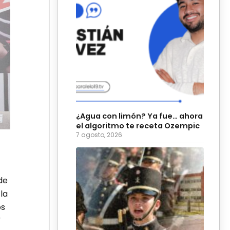
¿Agua con limón? Ya fue… ahora
el algoritmo te receta Ozempic
7 agosto, 2026
de
la
os
”