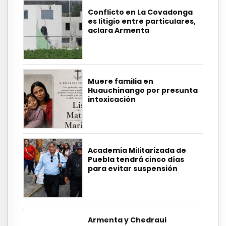
Conflicto en La Covadonga
es litigio entre particulares,
aclara Armenta
Muere familia en
Huauchinango por presunta
intoxicación
Academia Militarizada de
Puebla tendrá cinco días
para evitar suspensión
Armenta y Chedraui