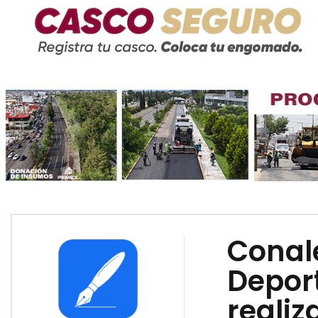
Conale
Depor
realiz