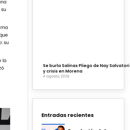
una
 su
tima
rque
: su
 la
Se burla Salinas Pliego de Nay Salvatori
zó
y crisis en Morena
4 agosto, 2026
Entradas recientes