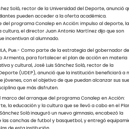
chez Solá, rector de la Universidad del Deporte, anunció q
diantes pueden acceder a la oferta académica.
e del programa Conalep en Acción: impulso al deporte, la
 cultura, el director Juan Antonio Martínez dijo que son
ue incentivan al alumnado.
A, Pue.- Como parte de la estrategia del gobernador d
o Armenta, para fortalecer el plan de acción en materia
tiva y cultural, José Luis Sánchez Solá, rector de la
Deporte (UDEP), anunció que la institución beneficiará a
de jóvenes, con el objetivo de que puedan alcanzar sus su
sciplina que más disfruten.
 el marco del arranque del programa Conalep en Acción:
te, la educación y la cultura que se llevó a cabo en el Pla
e Sánchez Solá inauguró un nuevo gimnasio, encabezó la
e las canchas de futbol y basquetbol, y entregó equipam
as de esta institución.