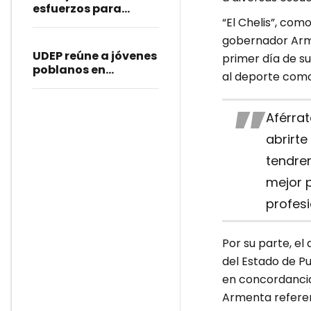
esfuerzos para
fortalecer prácticas
“El Chelis”, co
profesionales de
gobernador Arme
estudiantes
UDEP reúne a jóvenes
primer día de su
poblanos en
al deporte como
actividades
deportivas
Aférrat
abrirte
tendre
mejor 
profesi
Por su parte, el
del Estado de P
en concordancia
Armenta referent