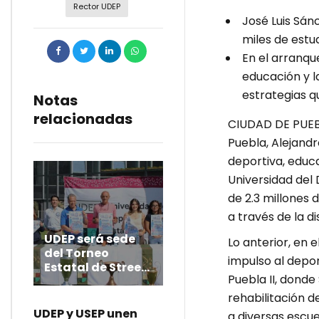
Rector UDEP
José Luis Sán
miles de estu
En el arranqu
educación y la
estrategias q
Notas
relacionadas
CIUDAD DE PUEBL
Puebla, Alejandr
deportiva, educa
Universidad del 
de 2.3 millones 
a través de la di
UDEP será sede
Lo anterior, en
del Torneo
impulso al depor
Estatal de Street
Puebla II, dond
Soccer
rehabilitación d
UDEP y USEP unen
a diversas escuel