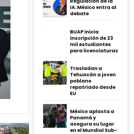
Regulación de la
IA: México entra al
debate
BUAP inicia
inscripción de 23
mil estudiantes
para licenciaturas
Trasladan a
Tehuacán a joven
poblano
repatriado desde
EU
México aplasta a
Panamá y
asegura su lugar
en el Mundial Sub-