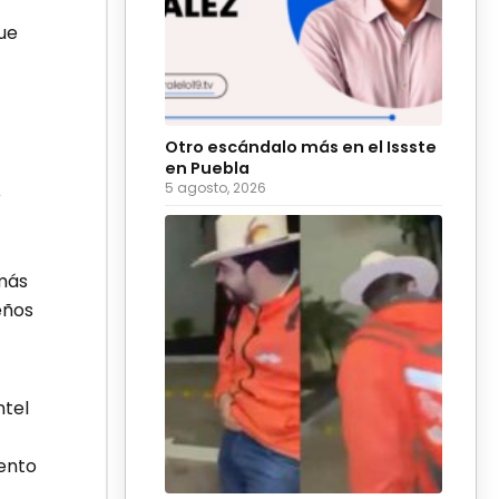
ue
Otro escándalo más en el Issste
en Puebla
5 agosto, 2026
e
 más
eños
ntel
iento