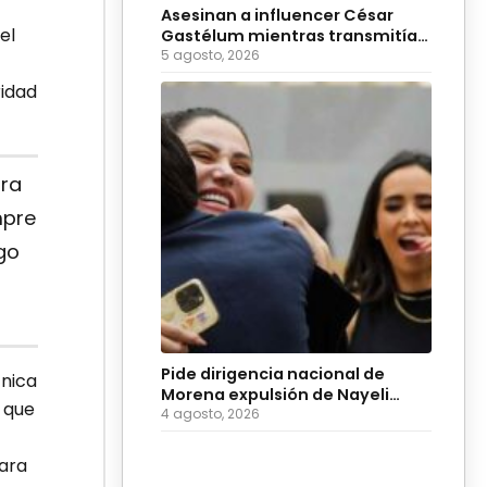
Asesinan a influencer César
el
Gastélum mientras transmitía
en vivo
5 agosto, 2026
ridad
ara
mpre
go
Pide dirigencia nacional de
cnica
Morena expulsión de Nayeli
 que
Salvatori y Grace Palomares
4 agosto, 2026
para