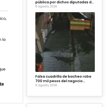
pública por dichos diputadas de
Morena
6 agosto, 2026
ico,
n la
que
Falsa cuadrilla de bacheo roba
700 mil pesos del negocio
de
Coyote Burger
6 agosto, 2026