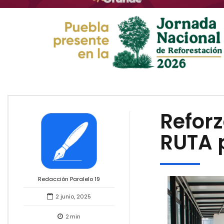
Reforz
RUTA p
Redacción Paralelo 19
2 junio, 2025
2
min