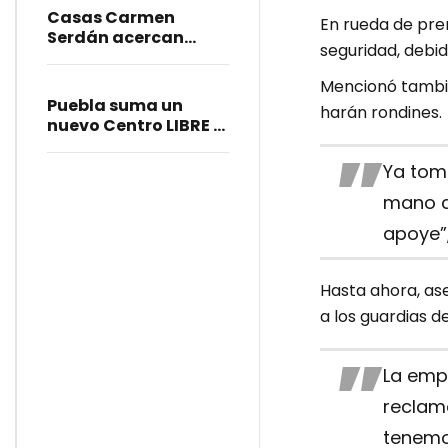
Casas Carmen
En rueda de pre
Serdán acercan
seguridad, debid
justicia y apoyo
integral a mujeres en
Mencionó tambié
Puebla
Puebla suma un
harán rondines.
nuevo Centro LIBRE y
Casa Carmen
Serdán
Ya tom
mano c
apoye”,
Hasta ahora, as
a los guardias d
La emp
reclam
tenemos