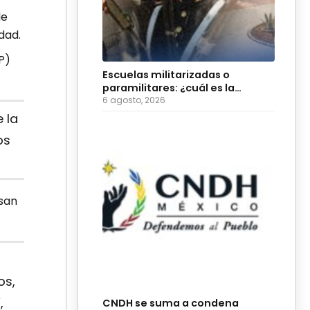
de
dad.
P)
Escuelas militarizadas o
paramilitares: ¿cuál es la
diferencia?
6 agosto, 2026
 la
os
san
os,
,
CNDH se suma a condena