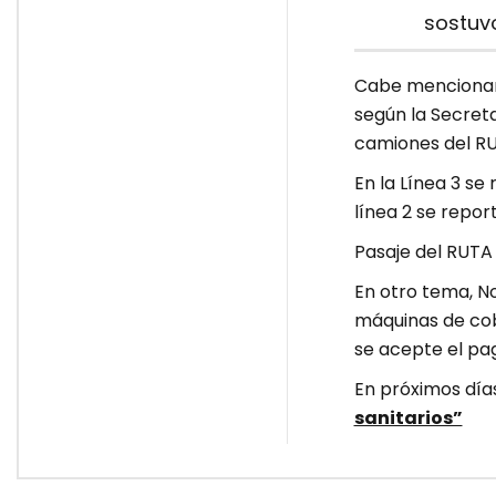
sostuv
Cabe mencionar 
según la Secreta
camiones del RU
En la Línea 3 se 
línea 2 se repor
Pasaje del RUTA 
En otro tema, N
máquinas de cob
se acepte el pag
En próximos días 
sanitarios”