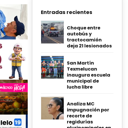
Entradas recientes
Choque entre
autobús y
tractocamión
deja 21 lesionados
San Martín
Texmelucan
inaugura escuela
municipal de
lucha libre
Analiza MC
impugnación por
recorte de
regidurías
plurinominales en