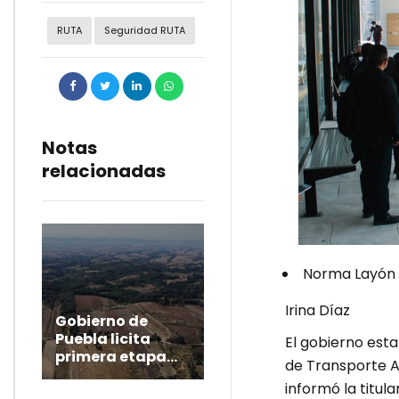
RUTA
Seguridad RUTA
Notas
relacionadas
Norma Layón 
Irina Díaz
Gobierno de
Puebla licita
El gobierno esta
primera etapa
de Transporte Ar
del Ecoparque La
informó la titul
Malintzi