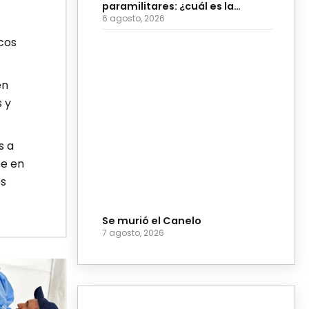
paramilitares: ¿cuál es la
diferencia?
6 agosto, 2026
cos
en
 y
s a
se en
es
Se murió el Canelo
7 agosto, 2026