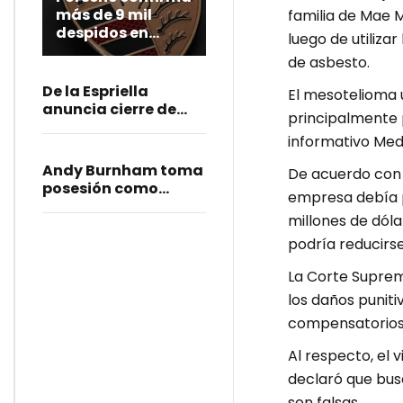
más de 9 mil
familia de Mae 
despidos en
luego de utiliza
Alemania como
de asbesto.
parte de su
reestructuración
De la Espriella
El mesotelioma 
anuncia cierre de
principalmente p
embajadas y
informativo Medl
consulados; reabrirá
la representación de
Andy Burnham toma
De acuerdo con e
Colombia en Israel
posesión como
empresa debía p
primer ministro del
millones de dól
Reino Unido
podría reducirse
La Corte Suprema
los daños punit
compensatorios
Al respecto, el 
declaró que busc
son falsas.