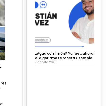
¿Agua con limón? Ya fue… ahora
el algoritmo te receta Ozempic
7 agosto, 2026
ó
ares
r
la