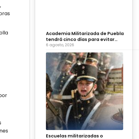
,
bras
olla
Academia Militarizada de Puebla
tendrá cinco días para evitar
suspensión
6 agosto, 2026
por
s
ones
Escuelas militarizadas o