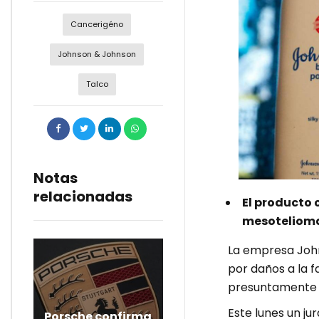
Cancerigéno
Johnson & Johnson
Talco
Notas
relacionadas
El producto 
mesoteliom
La empresa John
por daños a la f
presuntamente p
Este lunes un ju
Porsche confirma