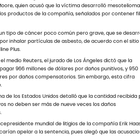
Moore, quien acusó que la víctima desarrolló mesotelioma
r los productos de la compañía, señalados por contener fi
un tipo de cáncer poco común pero grave, que se desarr
or inhalar partículas de asbesto, de acuerdo con el sitio
ine Plus.
l medio Reuters, el jurado de Los Ángeles dictó que la
agar 966 millones de dólares por daños punitivos, y 950
ares por daños compensatorios. Sin embargo, esta cifra
.
 de los Estados Unidos detalló que la cantidad recibida 
ivos no deben ser más de nueve veces los daños
.
vicepresidente mundial de litigios de la compañía Erik Haa
arían apelar a la sentencia, pues alegó que las acusaci