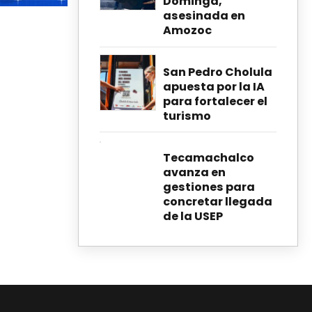
Dominga,
asesinada en
Amozoc
San Pedro Cholula
apuesta por la IA
para fortalecer el
turismo
Tecamachalco
avanza en
gestiones para
concretar llegada
de la USEP