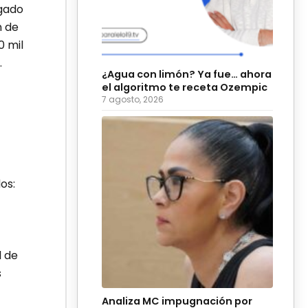
ngado
n de
0 mil
.
¿Agua con limón? Ya fue… ahora
el algoritmo te receta Ozempic
7 agosto, 2026
os:
l de
s
Analiza MC impugnación por