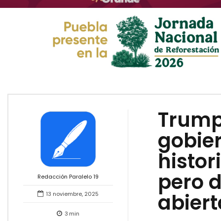
Trump 
gobier
histor
pero d
Redacción Paralelo 19
abiert
13 noviembre, 2025
3
min