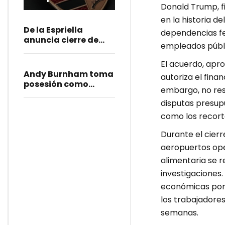
Donald Trump, fi
Alemania como
parte de su
en la historia 
reestructuración
De la Espriella
dependencias fe
anuncia cierre de
empleados públi
embajadas y
consulados; reabrirá
El acuerdo, apr
la representación de
Andy Burnham toma
autoriza el fina
Colombia en Israel
posesión como
embargo, no resu
primer ministro del
disputas presup
Reino Unido
como los recortes
Durante el cierr
aeropuertos ope
alimentaria se 
investigaciones
económicas por m
los trabajadores
semanas.