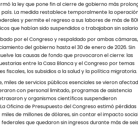
rmó la ley que pone fin al cierre de gobierno más prolo
del país. La medida restablece temporalmente la operació
derales y permite el regreso a sus labores de más de 80
cos que habían sido suspendidos o trabajaban sin salario
obado por el Congreso y respaldado por ambas cámaras,
nciamiento del gobierno hasta el 30 de enero de 2026. Sin
elve las causas de fondo que provocaron el cierre: las
uestarias entre la Casa Blanca y el Congreso por temas
 fiscales, los subsidios a la salud y la política migratoria.
e, miles de servicios públicos esenciales se vieron afectad
raron con personal limitado, programas de asistencia
retrasaron y organismos científicos suspendieron
. La Oficina de Presupuesto del Congreso estimó pérdidas
iles de millones de dólares, sin contar el impacto socia
 federales que quedaron sin ingresos durante más de sei