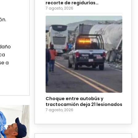
recorte de regidurías
plurinominales en Puebla
7 agosto, 2026
ón.
 daño
ca
se a
Choque entre autobús y
tractocamión deja 21 lesionados
7 agosto, 2026