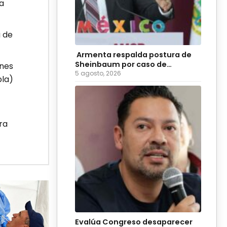
a
a de
Armenta respalda postura de
Sheinbaum por caso de
enes
diputadas poblanas
5 agosto, 2026
bla)
ra
Evalúa Congreso desaparecer