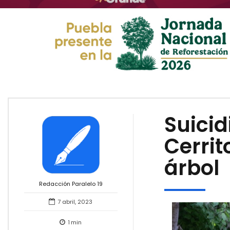
Suicid
Cerrit
árbol
Redacción Paralelo 19
7 abril, 2023
1
min