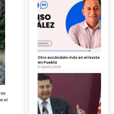
Otro escándalo más en el Issste
en Puebla
5 agosto, 2026
res
e el