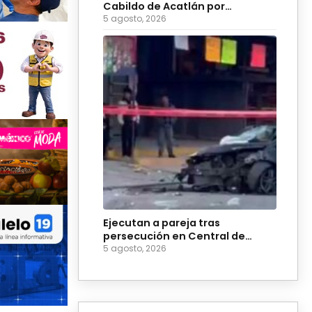
Cabildo de Acatlán por
ingobernabilidad
5 agosto, 2026
Ejecutan a pareja tras
persecución en Central de
Abasto de Huixcolotla
5 agosto, 2026