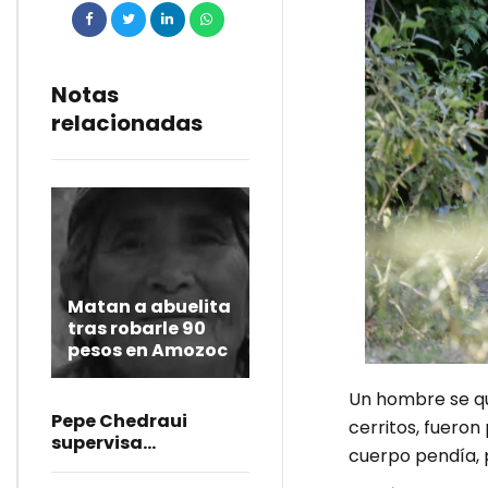
Notas
relacionadas
Matan a abuelita
tras robarle 90
pesos en Amozoc
Un hombre se qui
Pepe Chedraui
cerritos, fueron
supervisa
cuerpo pendía, 
rehabilitación del
bulevar Héroes del 5