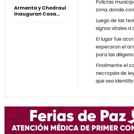
Policías municip
de Mayo
Armenta y Chedraui
zona, donde con
inauguran Casa
Carmen Serdán 25
Luego de las rev
en Puebla
signos vitales a
El lugar fue aco
esperaron el arr
para las diligen
Finalmente el c
necropsia de le
que sea identifi