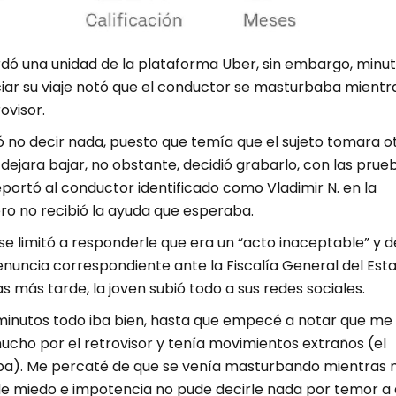
dó una unidad de la plataforma Uber, sin embargo, minu
ciar su viaje notó que el conductor se masturbaba mientra
ovisor.
ió no decir nada, puesto que temía que el sujeto tomara o
dejara bajar, no obstante, decidió grabarlo, con las prue
eportó al conductor identificado como Vladimir N. en la
ro no recibió la ayuda que esperaba.
se limitó a responderle que era un “acto inaceptable” y 
enuncia correspondiente ante la Fiscalía General del Est
s más tarde, la joven subió todo a sus redes sociales.
minutos todo iba bien, hasta que empecé a notar que me
ucho por el retrovisor y tenía movimientos extraños (el
a). Me percaté de que se venía masturbando mientras
de miedo e impotencia no pude decirle nada por temor a