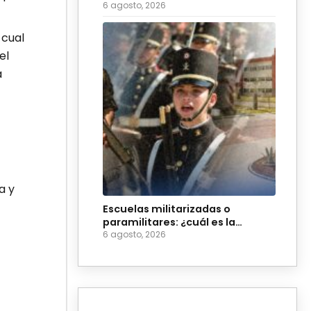
evitar suspensión
6 agosto, 2026
 cual
el
a
a y
Escuelas militarizadas o
paramilitares: ¿cuál es la
diferencia?
6 agosto, 2026