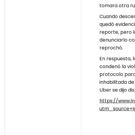
tomara otra ru
Cuando descend
quedó evidenci
reporte, pero 
denunciarlo con
reprochó.
En respuesta, 
condenó la viol
protocolo para 
inhabilitada de
Uber se dijo di
https://www.
utm_source=i