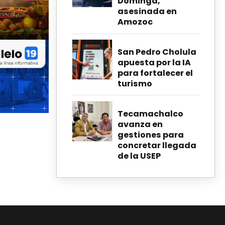
Dominga,
asesinada en
Amozoc
San Pedro Cholula
apuesta por la IA
para fortalecer el
turismo
Tecamachalco
avanza en
gestiones para
concretar llegada
de la USEP