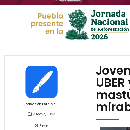
Joven
UBER 
mastu
mira
Redacción Paralelo 19
3 mayo, 2023
3
min