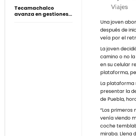
Tecamachalco
avanza en gestiones
para concretar
Una joven abor
llegada de la USEP
después de ini
veía por el retr
La joven decid
camino o no la 
en su celular r
plataforma, pe
La plataforma 
presentar la d
de Puebla, hora
“Los primeros 
venía viendo m
coche temblab
miraba. Llena 