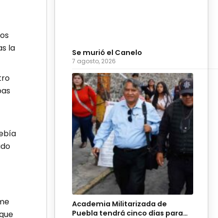
tos
s la
Se murió el Canelo
7 agosto, 2026
tro
bas
debía
ado
 me
Academia Militarizada de
Puebla tendrá cinco días para
 que