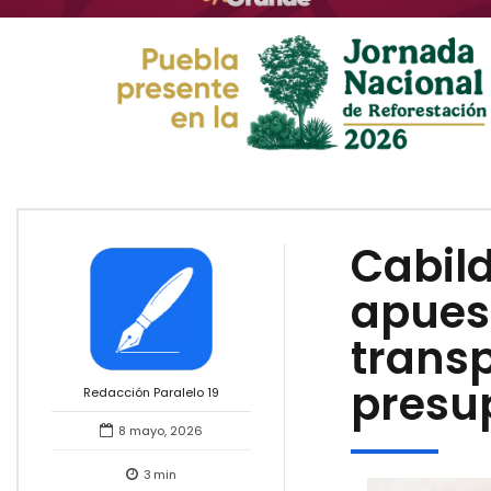
Cabil
apues
trans
presu
Redacción Paralelo 19
8 mayo, 2026
3
min