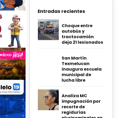
Entradas recientes
Choque entre
autobús y
tractocamión
deja 21 lesionados
San Martín
Texmelucan
inaugura escuela
municipal de
lucha libre
Analiza MC
impugnación por
recorte de
regidurías
plurinominales en