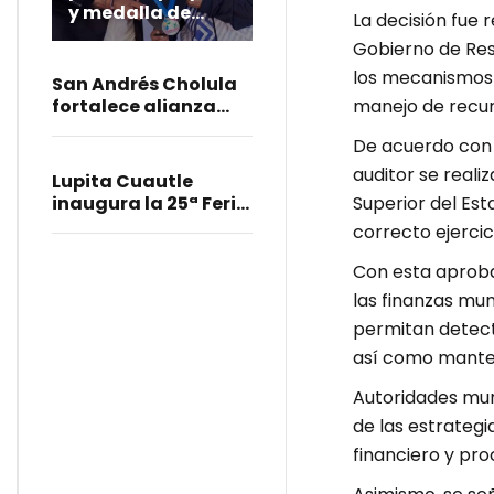
y medalla de
La decisión fue
Corre por las
Gobierno de Res
Juventudes 2026
los mecanismos 
San Andrés Cholula
manejo de recur
fortalece alianza
regional para
De acuerdo con 
impulsarla como
Pueblo Mágico
auditor se reali
Lupita Cuautle
Superior del Es
inaugura la 25ª Feria
del Queso en
correcto ejercic
Tonantzintla
Con esta aproba
las finanzas mun
permitan detect
así como manten
Autoridades mun
de las estrateg
financiero y pr