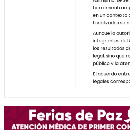
Asimismo, se se
herramienta imp
en un contexto 
fiscalizados se
Aunque la autori
integrantes del
los resultados d
legal, sino que 
público y la ate
El acuerdo entr
legales correspo