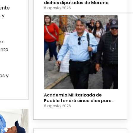
dichos diputadas de Morena
ente
6 agosto, 2026
 y
ue
ento
os y
Academia Militarizada de
Puebla tendrá cinco días para
evitar suspensión
6 agosto, 2026