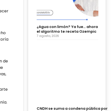
lecer
¿Agua con limón? Ya fue… ahora
el algoritmo te receta Ozempic
cho
7 agosto, 2026
toría
n de
ue
as,
arte
nía.
CNDH se suma a condena pública por