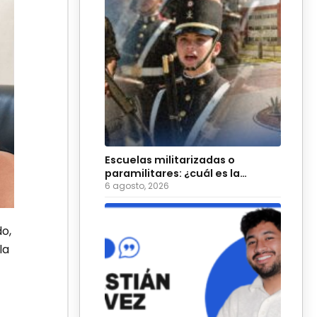
Escuelas militarizadas o
paramilitares: ¿cuál es la
diferencia?
6 agosto, 2026
o,
la