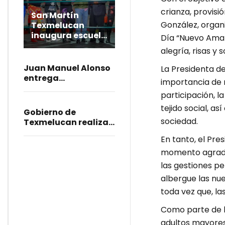
crianza, provisi
San Martín
González, organi
Texmelucan
inaugura escuela
Día “Nuevo Ama
municipal de
alegría, risas y
lucha libre
Juan Manuel Alonso
La Presidenta de
entrega
importancia de 
pavimentación de la
participación, l
calle Puebla en
tejido social, a
Temaxcalac
Gobierno de
sociedad.
Texmelucan realiza
trabajos de bacheo
En tanto, el Pre
en la calle
momento agradab
Magisterial
las gestiones p
albergue las nu
toda vez que, las
Como parte de l
adultos mayore