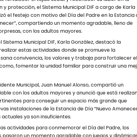
ón y protección, el Sistema Municipal DIF a cargo de Karla
zó el festejo con motivo del Día del Padre en la Estancia 
necer”, compartiendo un momento agradable, lleno de
 sorpresas, con los adultos mayores.
l Sistema Municipal DIF, Karla González, destacó la
realizar estas actividades donde se promueve la
a sana convivencia, los valores y trabaja para fortalecer e
sí como, fomentar la unidad familiar para construir una me
sidente Municipal, Juan Manuel Alonso, compartió un
le con los adultos mayores y anunció que está realiza
ertinentes para conseguir un espacio más grande que
evas instalaciones de la Estancia de Día “Nuevo Amanecer
 actuales ya son insuficientes.
as actividades para conmemorar el Día del Padre, los
s pasaron un momento agradable con juegos y dinámica