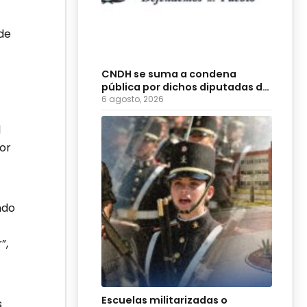
de
CNDH se suma a condena
pública por dichos diputadas de
Morena
6 agosto, 2026
l
jor
ndo
”,
Escuelas militarizadas o
s