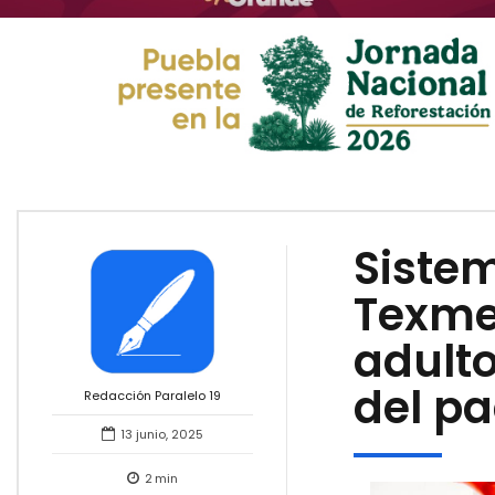
Sistem
Texme
adulto
del p
Redacción Paralelo 19
13 junio, 2025
2
min