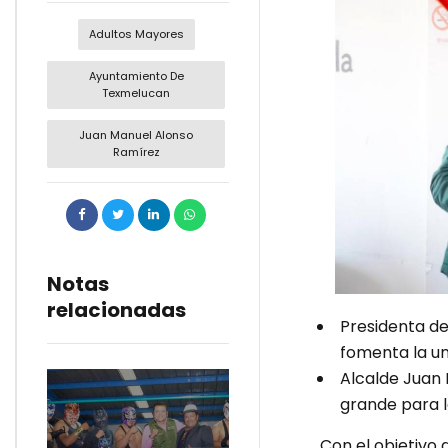
Adultos Mayores
Ayuntamiento De
Texmelucan
Juan Manuel Alonso
Ramírez
Notas
relacionadas
Presidenta del
fomenta la uni
Alcalde Juan 
grande para l
Con el objetivo d