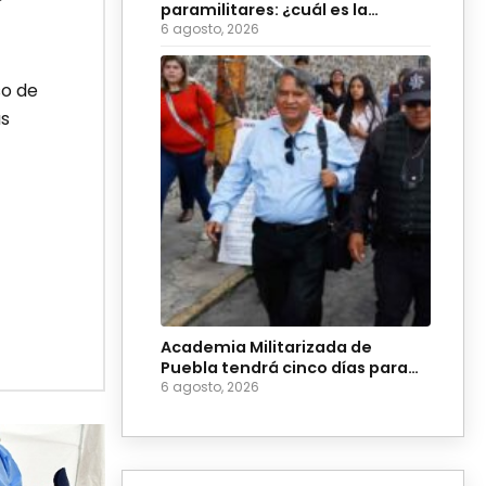
paramilitares: ¿cuál es la
diferencia?
6 agosto, 2026
so de
as
Academia Militarizada de
Puebla tendrá cinco días para
evitar suspensión
6 agosto, 2026