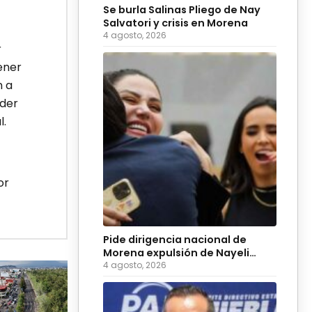
Se burla Salinas Pliego de Nay
Salvatori y crisis en Morena
4 agosto, 2026
r
ener
n a
oder
l.
or
Pide dirigencia nacional de
Morena expulsión de Nayeli
Salvatori y Grace Palomares
4 agosto, 2026