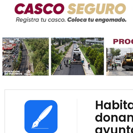
Habit
donan
ayunt