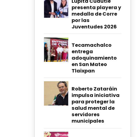
Lupita Cuautle
presenta playera y
medalla de Corre
por las
Juventudes 2026
Tecamachalco
entrega
adoquinamiento
en San Mateo
Tlaixpan
Roberto Zataráin
impulsa iniciativa
para proteger la
salud mental de
servidores
municipales