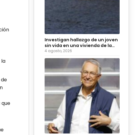
ción
Investigan hallazgo de un joven
sin vida en una vivienda de la
colonia Hidalgo
4 agosto, 2026
 la
 de
un
a que
ue