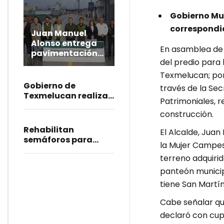
Gobierno Mun
correspondie
Juan Manuel
Alonso entrega
En asamblea de 
pavimentación
del predio para
de la calle Puebla
en Temaxcalac
Texmelucan; por 
Gobierno de
través de la Sec
Texmelucan realiza
Patrimoniales, r
trabajos de bacheo
construcción.
en la calle
Magisterial
Rehabilitan
El Alcalde, Juan
semáforos para
la Mujer Campes
reforzar la
terreno adquiri
movilidad en San
Martín Texmelucan
panteón municip
tiene San Martí
Cabe señalar qu
declaró con cupo