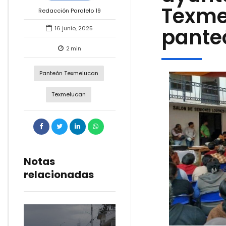
Texme
Redacción Paralelo 19
pant
16 junio, 2025
2
min
Panteón Texmelucan
Texmelucan
Notas
relacionadas