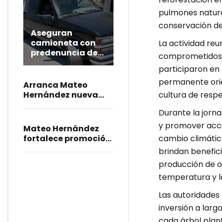
pulmones natura
conservación de 
Aseguran
camioneta con
La actividad reu
predenuncia de
comprometidos c
robo durante
participaron en
patrullaje en
permanente orie
Tecamachalco
Arranca Mateo
Hernández nueva
cultura de resp
obra vial que
Durante la jorna
beneficia a familias
de San José Portilla
y promover accio
Mateo Hernández
fortalece promoción
cambio climátic
de la Feria Patronal
brindan benefici
Tecamachalco 2026
producción de ox
temperatura y la
Las autoridades
inversión a larg
cada árbol plan