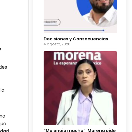
Decisiones y Consecuencias
4 agosto, 2026
a
des
la
una
que
“Me enoja mucho”: Morena pide
idad