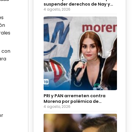
suspender derechos de Nay y
Palomares
4 agosto, 2026
es
ón
rales
o con
ara
PRI y PAN arremeten contra
Morena por polémica de
diputadas sobre adultos
4 agosto, 2026
mayores
or