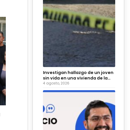
Investigan hallazgo de un joven
sin vida en una vivienda de la
colonia Hidalgo
4 agosto, 2026
l