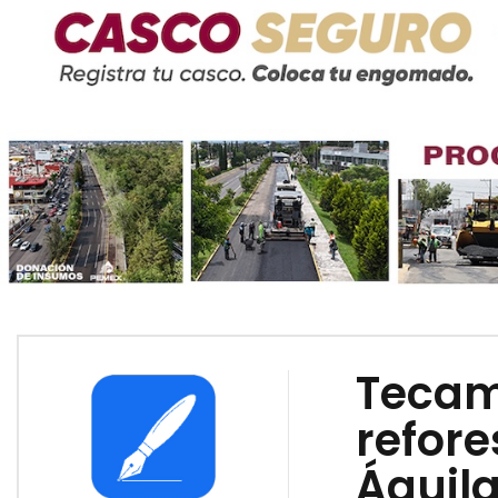
Tecam
refore
Águil