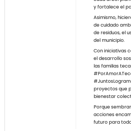
y fortalece el 
Asimismo, hicie
de cuidado ambi
de residuos, el 
del municipio.
Con iniciativas
el desarrollo so
las familias tec
#PorAmorATecam
#JuntosLogramos
proyectos que p
bienestar colect
Porque sembrar 
acciones encami
futuro para todo