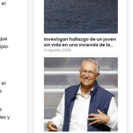
 el
oque
Investigan hallazgo de un joven
sin vida en una vivienda de la
pio.
colonia Hidalgo
4 agosto, 2026
 el
a
a
es y