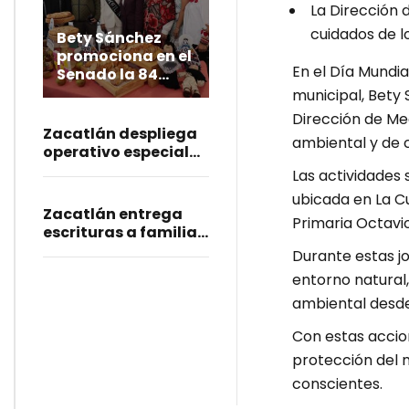
La Dirección 
cuidados de l
Bety Sánchez
promociona en el
En el Día Mundia
Senado la 84
Gran Feria de la
municipal, Bety 
Manzana de
Dirección de Me
Zacatlán
Zacatlán despliega
ambiental y de c
operativo especial
para resguardar la
Las actividades 
84 Gran Feria de la
ubicada en La Cu
Manzana
Zacatlán entrega
Primaria Octavio
escrituras a familias
y fortalece la
Durante estas j
certeza patrimonial
entorno natural
ambiental desde 
Con estas accio
protección del 
conscientes.