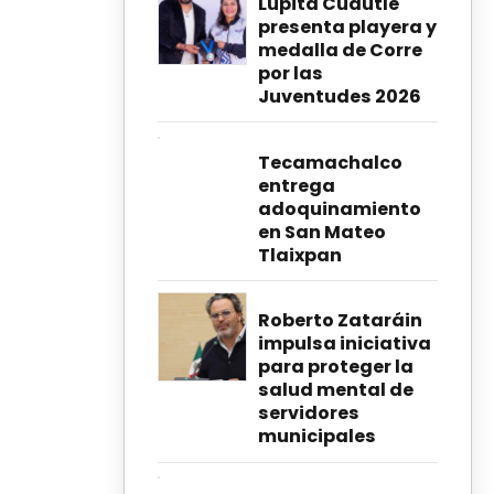
Lupita Cuautle
presenta playera y
medalla de Corre
por las
Juventudes 2026
Tecamachalco
entrega
adoquinamiento
en San Mateo
Tlaixpan
Roberto Zataráin
impulsa iniciativa
para proteger la
salud mental de
servidores
municipales