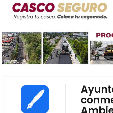
Ayunt
conme
Ambie