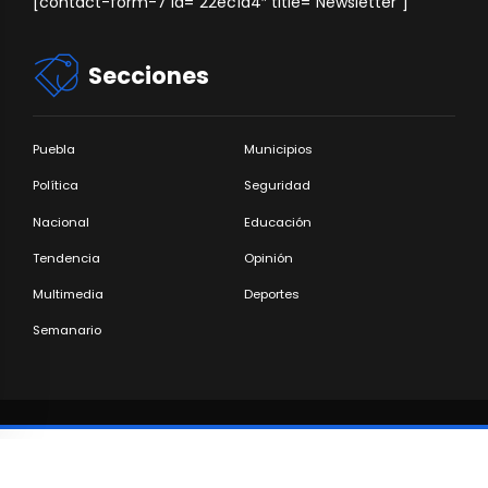
[contact-form-7 id=”22ec1d4″ title=”Newsletter”]
Secciones
Puebla
Municipios
Política
Seguridad
Nacional
Educación
Tendencia
Opinión
Multimedia
Deportes
Semanario