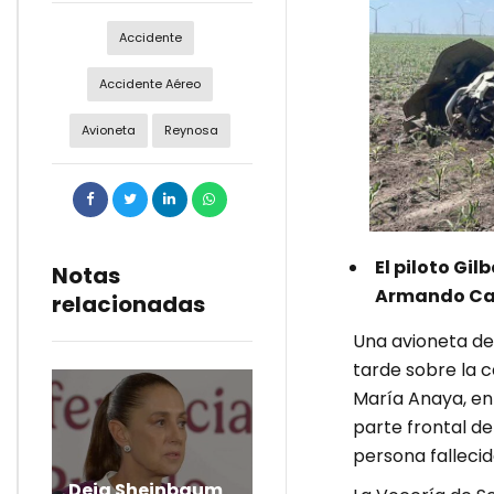
Accidente
Accidente Aéreo
Avioneta
Reynosa
El piloto Gil
Notas
Armando Cant
relacionadas
Una avioneta de
tarde sobre la c
María Anaya, en 
parte frontal de
persona fallecid
Deja Sheinbaum