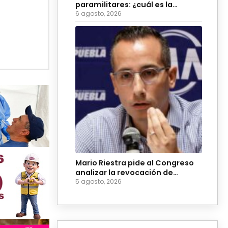
paramilitares: ¿cuál es la
diferencia?
6 agosto, 2026
Mario Riestra pide al Congreso
analizar la revocación de
mandato en Acatlán
5 agosto, 2026