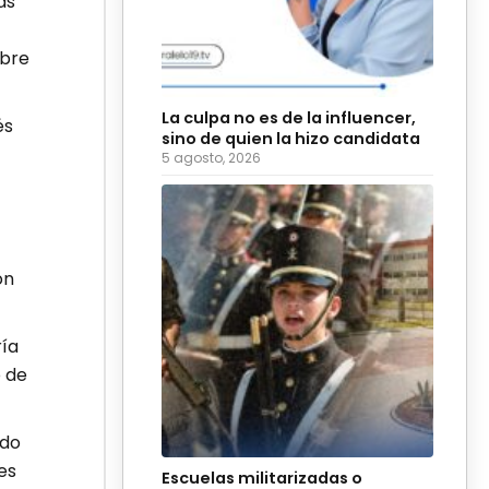
as
obre
La culpa no es de la influencer,
és
sino de quien la hizo candidata
5 agosto, 2026
on
ría
 de
ndo
es
Escuelas militarizadas o