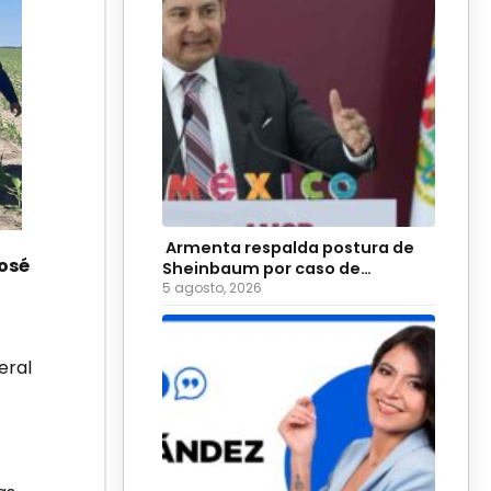
Armenta respalda postura de
José
Sheinbaum por caso de
diputadas poblanas
5 agosto, 2026
eral