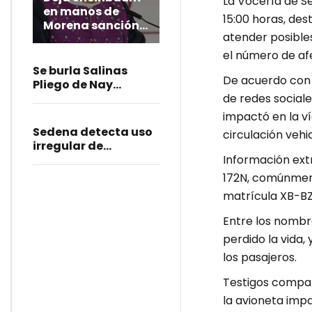
La Vocería de S
en manos de
15:00 horas, des
Morena sanción
atender posibles
a diputadas
poblanas;
el número de afe
condena burlas
Se burla Salinas
De acuerdo con 
Pliego de Nay
de redes sociale
Salvatori y crisis en
Morena
impactó en la ví
Sedena detecta uso
circulación vehi
irregular de
Información extr
uniformes militares
en la Academia
172N, comúnmen
Ignacio Zaragoza
matrícula XB-BZ
Entre los nombre
perdido la vida
los pasajeros.
Testigos compar
la avioneta impa