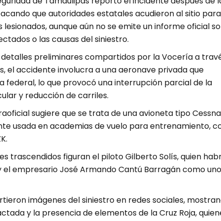
eguridad de Tamaulipas reportó el incidente después de l
tacando que autoridades estatales acudieron al sitio para
 lesionados, aunque aún no se emite un informe oficial s
ctados o las causas del siniestro.
detalles preliminares compartidos por la Vocería a trav
s, el accidente involucra a una aeronave privada que
a federal, lo que provocó una interrupción parcial de la
cular y reducción de carriles.
aoficial sugiere que se trata de una avioneta tipo Cessna
te usada en academias de vuelo para entrenamiento, c
K.
s trascendidos figuran el piloto Gilberto Solís, quien hab
, y el empresario José Armando Cantú Barragán como uno
tieron imágenes del siniestro en redes sociales, mostra
ctada y la presencia de elementos de la Cruz Roja, quien