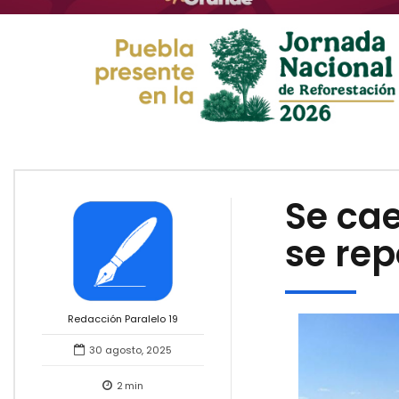
Se ca
se rep
Redacción Paralelo 19
30 agosto, 2025
2
min