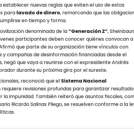
 establecer nuevas reglas que eviten el uso de estos
os para
lavado de dinero
, remarcando que las obligacio
cumplirse en tiempo y forma.
ovilización denominada de la
“Generación Z”
, Sheinbau
jóvenes participantes deben conocer quiénes convocan a
Afirmó que parte de su organización tiene vínculos con
os y campañas de desinformación financiadas desde el
s, negó que vaya a reunirse con el expresidente Andrés
rador durante su próxima gira por el sureste.
cionales, reconoció que el
Sistema Nacional
n
requiere revisiones profundas para garantizar resultado
ar la impunidad. También reiteró que asuntos fiscales, co
rio Ricardo Salinas Pliego, se resuelven conforme a la le
íticas.