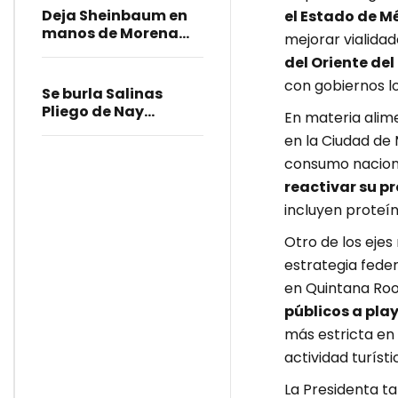
Deja Sheinbaum en
el Estado de M
manos de Morena
mejorar vialidad
sanción a diputadas
del Oriente de
poblanas; condena
con gobiernos l
burlas
Se burla Salinas
Pliego de Nay
En materia alime
Salvatori y crisis en
en la Ciudad de 
Morena
consumo naciona
reactivar su p
incluyen proteín
Otro de los ejes
estrategia feder
en Quintana Roo.
públicos a pla
más estricta en 
actividad turísti
La Presidenta t