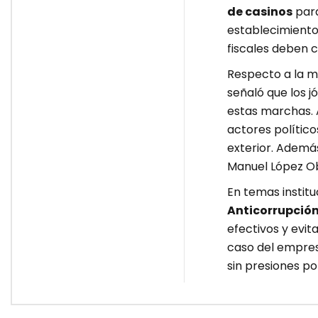
de casinos
para
establecimient
fiscales deben 
Respecto a la m
señaló que los 
estas marchas. 
actores polític
exterior. Ademá
Manuel López Ob
En temas institu
Anticorrupció
efectivos y evit
caso del empresa
sin presiones pol