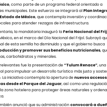
éxico
, como parte de un programa federal orientado a
es municipales. Este esfuerzo se integrará al
Plan Integr
l Estado de México
, que contempla inversión y coordinac
ocales para atender rezagos de infraestructura.
ntaria, la mandataria inauguró la
Feria Nacional del Frij
México, en el marco del Día Nacional del Frijol. Subrayó qu
l de esta semilla ha disminuido y que el gobierno busca
roducción y promover sus beneficios nutricionales
, q
as, carbohidratos y minerales.
 relevantes fue la presentación de
“Tulum Renace”
, una
al para impulsar un desarrollo turístico más justo y soste
 La iniciativa contempla la apertura de
nuevos accesos
yas desde el Parque del Jaguar
, así como una regulaci
la zona hotelera para proteger áreas naturales y ordena
ca.
ambién anunció que su administración
convocará a due