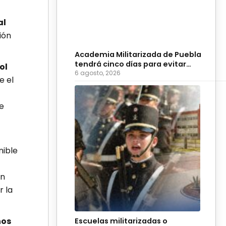
al
ión
Academia Militarizada de Puebla
tendrá cinco días para evitar
ol
suspensión
6 agosto, 2026
e el
ue
nible
ón
r la
ños
Escuelas militarizadas o