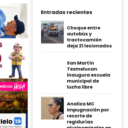
Entradas recientes
Choque entre
autobús y
tractocamión
deja 21 lesionados
San Martín
Texmelucan
inaugura escuela
municipal de
lucha libre
Analiza MC
impugnación por
recorte de
regidurías
plurinominales en