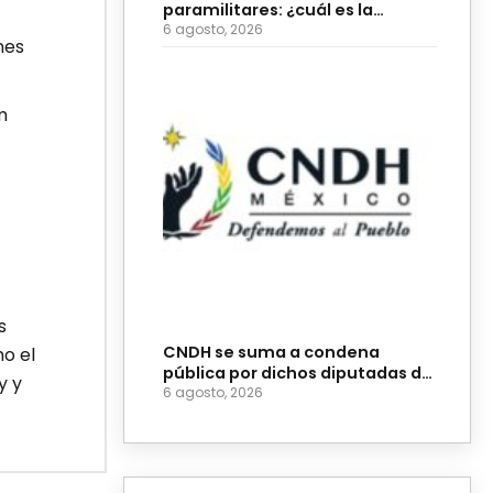
paramilitares: ¿cuál es la
diferencia?
6 agosto, 2026
nes
m
s
CNDH se suma a condena
mo el
pública por dichos diputadas de
y y
Morena
6 agosto, 2026