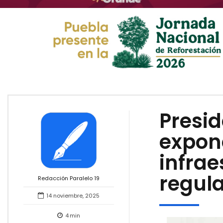
Presi
expon
infrae
regul
Redacción Paralelo 19
14 noviembre, 2025
4
min