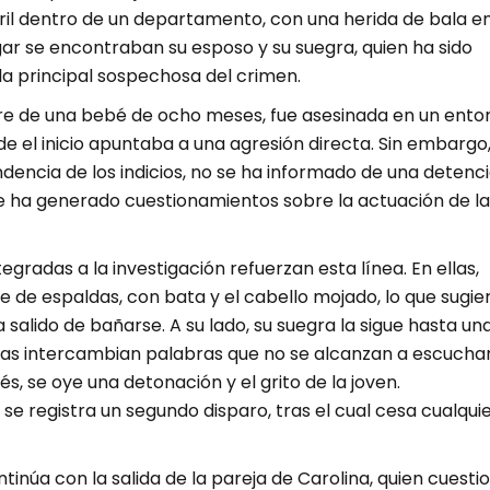
ril dentro de un departamento, con una herida de bala en
gar se encontraban su esposo y su suegra, quien ha sido
a principal sospechosa del crimen.
re de una bebé de ocho meses, fue asesinada en un ento
de el inicio apuntaba a una agresión directa. Sin embargo
dencia de los indicios, no se ha informado de una detenc
ue ha generado cuestionamientos sobre la actuación de la
egradas a la investigación refuerzan esta línea. En ellas,
 de espaldas, con bata y el cabello mojado, lo que sugie
 salido de bañarse. A su lado, su suegra la sigue hasta un
as intercambian palabras que no se alcanzan a escuchar
, se oye una detonación y el grito de la joven.
se registra un segundo disparo, tras el cual cesa cualqui
tinúa con la salida de la pareja de Carolina, quien cuesti