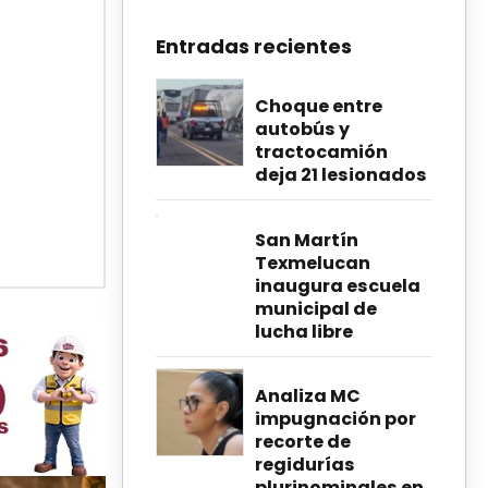
Entradas recientes
Choque entre
autobús y
tractocamión
deja 21 lesionados
San Martín
Texmelucan
inaugura escuela
municipal de
lucha libre
Analiza MC
impugnación por
recorte de
regidurías
plurinominales en