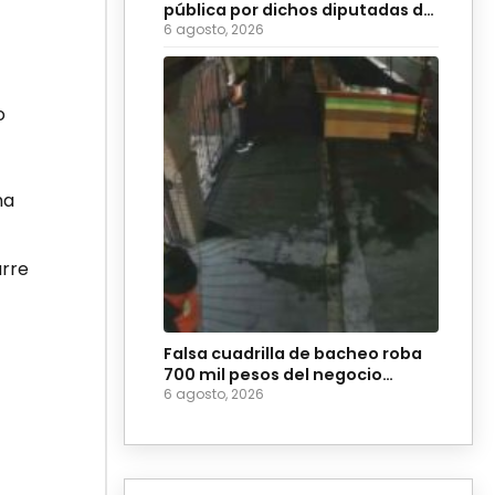
pública por dichos diputadas de
Morena
6 agosto, 2026
o
ma
urre
Falsa cuadrilla de bacheo roba
700 mil pesos del negocio
Coyote Burger
6 agosto, 2026