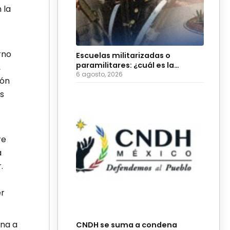
 la
rno
Escuelas militarizadas o
paramilitares: ¿cuál es la
,
diferencia?
6 agosto, 2026
ión
s
re
a
.
er
ona a
CNDH se suma a condena