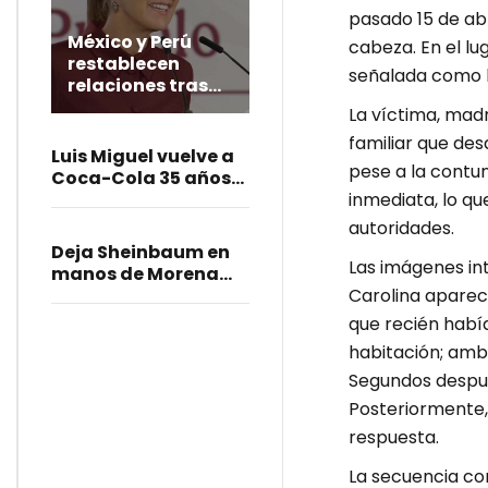
pasado 15 de ab
México y Perú
cabeza. En el lu
restablecen
señalada como l
relaciones tras
crisis
La víctima, mad
diplomática
familiar que des
Luis Miguel vuelve a
pese a la contun
Coca-Cola 35 años
inmediata, lo q
después
autoridades.
Deja Sheinbaum en
Las imágenes int
manos de Morena
Carolina aparece
sanción a diputadas
poblanas; condena
que recién había
burlas
habitación; amb
Segundos después
Posteriormente, 
respuesta.
La secuencia con