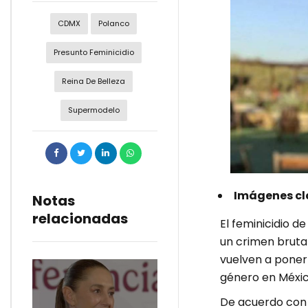
CDMX
Polanco
Presunto Feminicidio
Reina De Belleza
Supermodelo
Imágenes cla
Notas
relacionadas
El feminicidio d
un crimen brutal
vuelven a poner
género en Méxic
De acuerdo con l