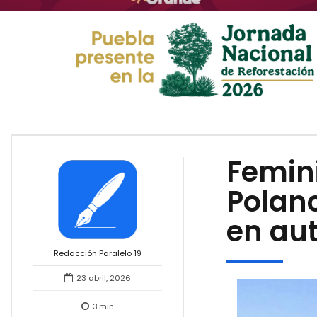
Femini
Polanc
en au
Redacción Paralelo 19
23 abril, 2026
3
min