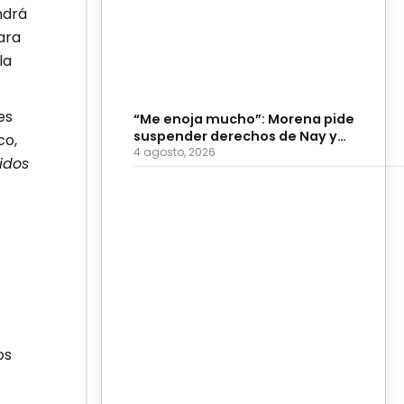
ndrá
ara
la
es
“Me enoja mucho”: Morena pide
suspender derechos de Nay y
co,
Palomares
4 agosto, 2026
idos
os