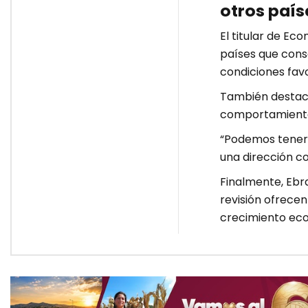
otros país
El titular de E
países que cons
condiciones favo
También destacó
comportamiento 
“Podemos tener
una dirección co
Finalmente, Ebr
revisión ofrece
crecimiento eco