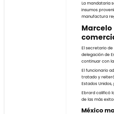
La mandataria se
insumos proveni
manufactura reg
Marcelo
comerci
El secretario d
delegación de E
continuar con l
El funcionario a
tratado y reiter
Estados Unidos,
Ebrard calificó 
de las más exito
México man