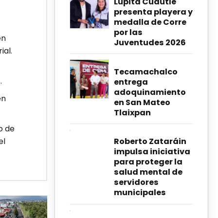
Lupita Cuautle
presenta playera y
medalla de Corre
por las
en
Juventudes 2026
ial.
Tecamachalco
.
entrega
adoquinamiento
en
en San Mateo
Tlaixpan
o de
el
Roberto Zataráin
impulsa iniciativa
para proteger la
salud mental de
servidores
municipales