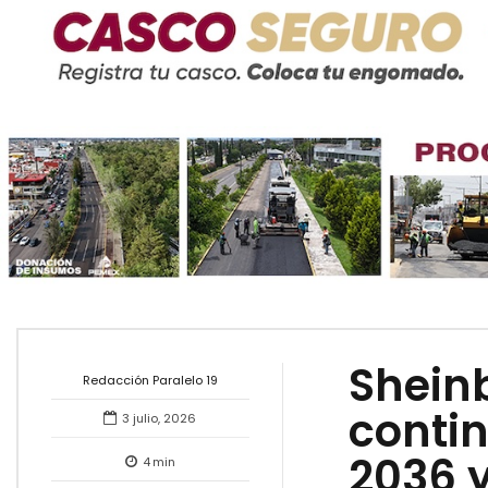
Shein
Redacción Paralelo 19
conti
3 julio, 2026
2036 y
4
min