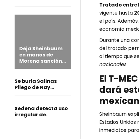
Tratado entre
vigente hasta
2
el país. Además,
economía mexica
Durante una con
del tratado per
Deja Sheinbaum
en manos de
al tiempo que se
Morena sanción
nacionales
.
a diputadas
poblanas;
El T-MEC
condena burlas
Se burla Salinas
Pliego de Nay
dará est
Salvatori y crisis en
mexica
Morena
Sedena detecta uso
Sheinbaum expli
irregular de
uniformes militares
Estados Unidos 
en la Academia
inmediatos para 
Ignacio Zaragoza