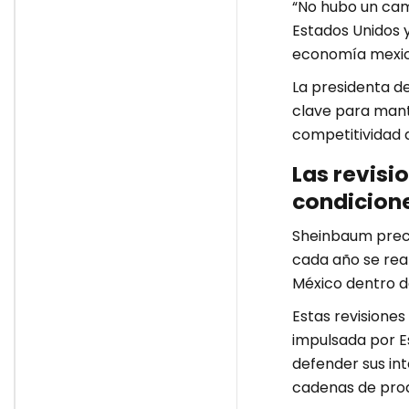
“No hubo un cam
Estados Unidos 
economía mexica
La presidenta d
clave para mante
competitividad 
Las revisi
condicion
Sheinbaum preci
cada año se real
México dentro d
Estas revisiones
impulsada por E
defender sus int
cadenas de pro