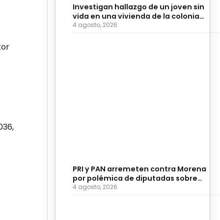
Investigan hallazgo de un joven sin
vida en una vivienda de la colonia
Hidalgo
4 agosto, 2026
tor
036,
PRI y PAN arremeten contra Morena
por polémica de diputadas sobre
adultos mayores
4 agosto, 2026