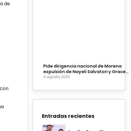
ia de
Pide dirigencia nacional de Morena
expulsión de Nayeli Salvatori y Grace
Palomares
4 agosto, 2026
 con
na
Entradas recientes
a