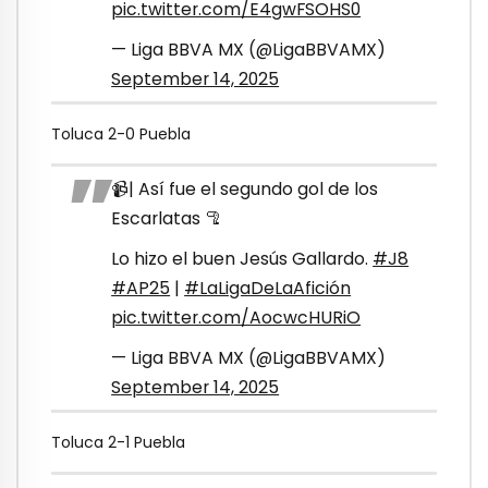
pic.twitter.com/E4gwFSOHS0
— Liga BBVA MX (@LigaBBVAMX)
September 14, 2025
Toluca 2-0 Puebla
📹| Así fue el segundo gol de los
Escarlatas 🦿
Lo hizo el buen Jesús Gallardo.
#J8
#AP25
|
#LaLigaDeLaAfición
pic.twitter.com/AocwcHURiO
— Liga BBVA MX (@LigaBBVAMX)
September 14, 2025
Toluca 2-1 Puebla