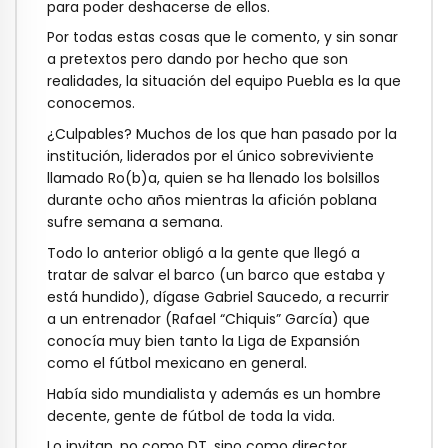
para poder
deshacerse de ellos.
Por todas estas cosas que le comento, y sin sonar
a pretextos pero dando por hecho que
son
realidades, la situación del equipo Puebla es la que
conocemos.
¿Culpables? Muchos de los que han pasado por la
institución, liderados por el único
sobreviviente
llamado Ro(b)a, quien se ha llenado los bolsillos
durante ocho años
mientras la afición poblana
sufre semana a semana.
Todo lo anterior obligó a la gente que llegó a
tratar de salvar el barco (un barco que
estaba y
está hundido), dígase Gabriel Saucedo, a recurrir
a un entrenador (Rafael
“Chiquis” García) que
conocía muy bien tanto la Liga de Expansión
como el fútbol
mexicano en general.
Había sido mundialista y además es un hombre
decente, gente de fútbol de toda la vida.
Lo invitan, no como DT, sino como director