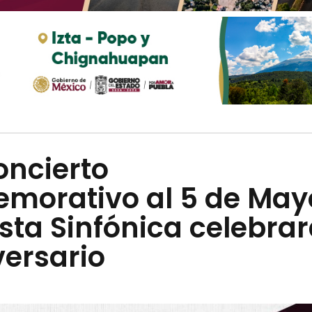
oncierto
morativo al 5 de May
ta Sinfónica celebra
versario