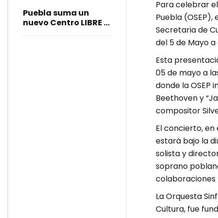
Para celebrar el
Puebla
Puebla suma un
Puebla (OSEP), e
nuevo Centro LIBRE y
Secretaria de C
Casa Carmen
Serdán
del 5 de Mayo a
Esta presentaci
05 de mayo a la
donde la OSEP i
Beethoven y “Jan
compositor Silve
El concierto, en
estará bajo la 
solista y direc
soprano poblana
colaboraciones 
La Orquesta Sinf
Cultura, fue fun