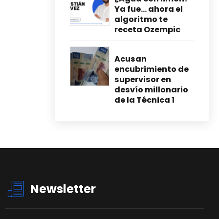
Ya fue… ahora el
algoritmo te
receta Ozempic
Acusan
encubrimiento de
supervisor en
desvío millonario
de la Técnica 1
Newsletter