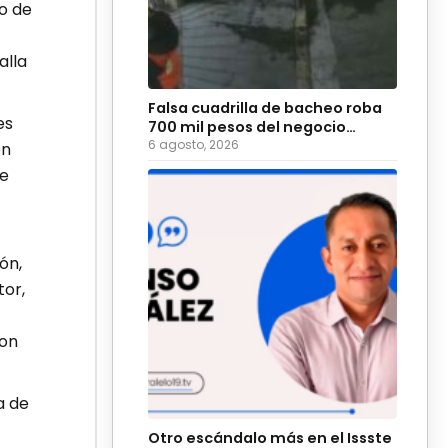
o de
alla
Falsa cuadrilla de bacheo roba
es
700 mil pesos del negocio
Coyote Burger
6 agosto, 2026
en
de
ón,
tor,
con
a de
Otro escándalo más en el Issste