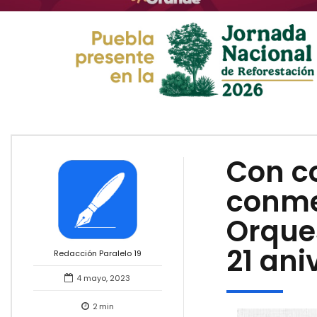
Con c
conme
Orques
21 ani
Redacción Paralelo 19
4 mayo, 2023
2
min