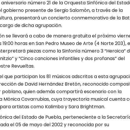
 aniversario número 21 de la Orquesta Sinfónica del Estad
l gobierno presente de Sergio Salomón, a través de la
ultura, presentará un concierto conmemorativo de la Bat
 cargo de dicha agrupación.
ón se llevará a cabo de manera gratuita el próximo viern
s 19:00 horas en San Pedro Museo de Arte (4 Norte 203), 
nterpretará piezas como la Sinfonía número 3 “Heroica” 
itzio” y “Cinco canciones infantiles y dos profanas” del
stre Revueltas.
 el que participan los 81 músicos adscritos a esta agrupaci
dirección de David Hernández Bretón, reconocido composi
tor poblano, quien además compartirá escenario con la
 Mónica Covarrubias, cuya trayectoria musical cuenta 
para artistas como Kalimba y Sara Brightman.
ónica del Estado de Puebla, perteneciente a la Secretarí
dada el 05 de mayo del 2002 y reconocida por su