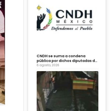
CNDH se suma a condena
pública por dichos diputadas de
Morena
6 agosto, 2026