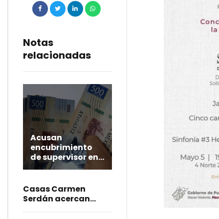
Notas
relacionadas
Acusan
encubrimiento
de supervisor en
desvío millonario
de la Técnica 1
Casas Carmen
Serdán acercan
justicia y apoyo
integral a mujeres en